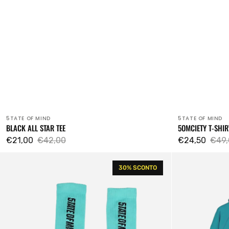
5TATE OF MIND
5TATE OF MIND
Venditore:
Venditore:
BLACK ALL STAR TEE
5OMCIETY T-SHIR
€21,00
€42,00
€24,50
€49,
Prezzo
Prezzo
Prezzo
Prez
Box
Since
di
regolare
di
rego
30% SCONTO
Logo
The
vendita
vendita
Teal
Streets
Socks
Teal
Hoodie