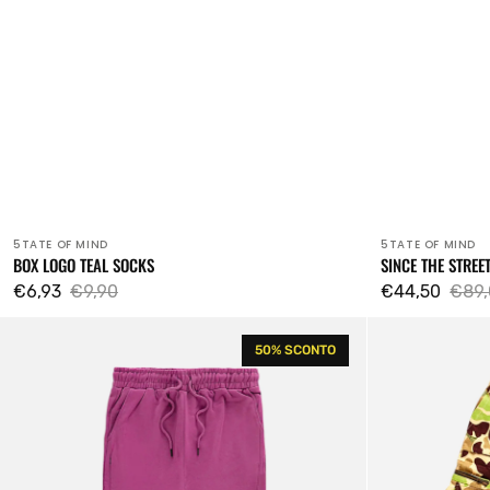
5TATE OF MIND
5TATE OF MIND
Venditore:
Venditore:
BOX LOGO TEAL SOCKS
SINCE THE STREE
€6,93
€9,90
€44,50
€89,
Prezzo
Prezzo
Prezzo
Prez
Retrofuture
Retrofuture
di
regolare
di
rego
50% SCONTO
Basic
cargo
vendita
vendita
Hooligan
camouflage
Purple
Jogger