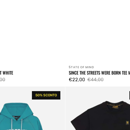
5TATE OF MIND
Venditore:
T WHITE
SINCE THE STREETS WERE BORN TEE 
00
€22,00
€44,00
zo
Prezzo
Prezzo
Retrofuture
lare
di
regolare
50% SCONTO
Basic
vendita
Tee
Black