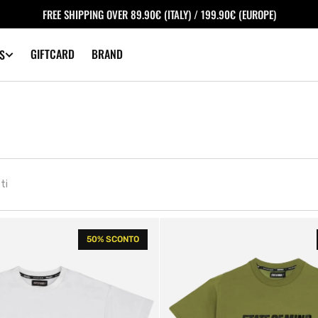
FREE SHIPPING OVER 89.90€ (ITALY) / 199.90€ (EUROPE)
GIFTCARD
BRAND
S
ti
Since
50% SCONTO
the
streets
were
born
Tee