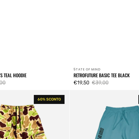
5TATE OF MIND
Venditore:
TS TEAL HOODIE
RETROFUTURE BASIC TEE BLACK
00
€19,50
€39,00
zo
Prezzo
Prezzo
Box
lare
di
regolare
60% SCONTO
Logo
vendita
Teal
Joggers