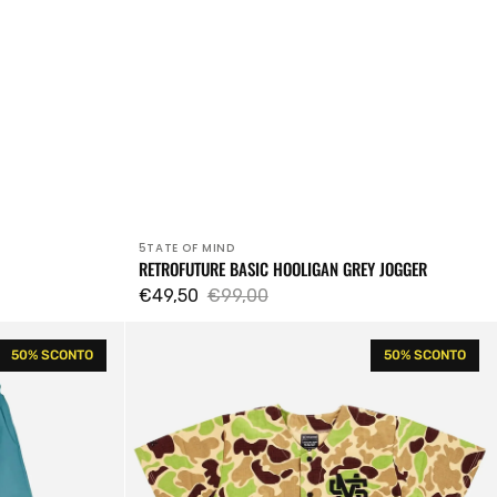
5TATE OF MIND
Venditore:
RETROFUTURE BASIC HOOLIGAN GREY JOGGER
€49,50
€99,00
Prezzo
Prezzo
Ripstop
di
regolare
50% SCONTO
50% SCONTO
Baseball
vendita
Shirt
Camouflage