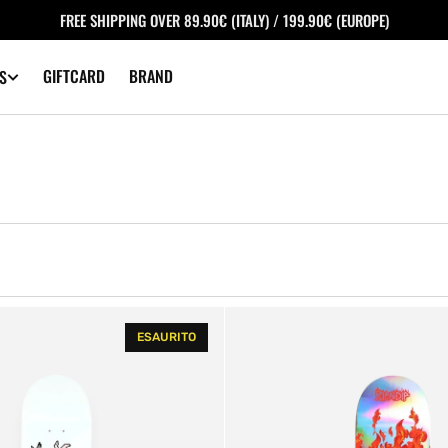
FREE SHIPPING OVER 89.90€ (ITALY) / 199.90€ (EUROPE)
GIFTCARD
BRAND
S
Ripndip
ESAURITO
Nerm
in
Heck
Skateboard
Deck