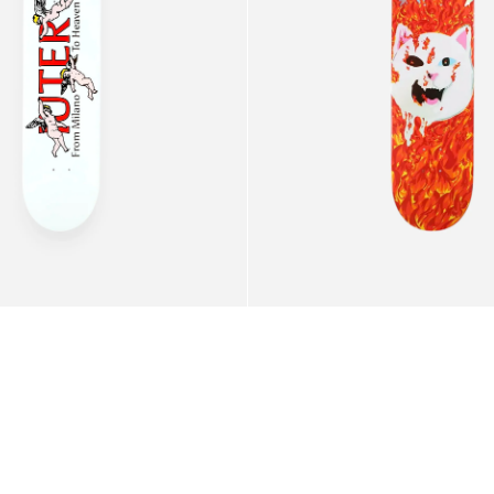
(Red)
8.25"