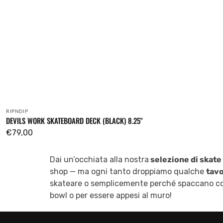
RIPNDIP
Venditore:
DEVILS WORK SKATEBOARD DECK (BLACK) 8.25"
Prezzo
€79,00
regolare
Dai un’occhiata alla nostra
selezione di skate
shop — ma ogni tanto droppiamo qualche
tavo
skateare o semplicemente perché spaccano come
bowl o per essere appesi al muro!