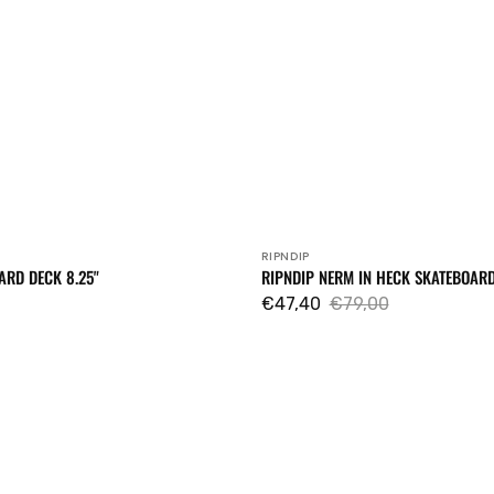
RIPNDIP
Venditore:
ARD DECK 8.25"
RIPNDIP NERM IN HECK SKATEBOARD 
€47,40
€79,00
Prezzo
Prezzo
di
regolare
vendita