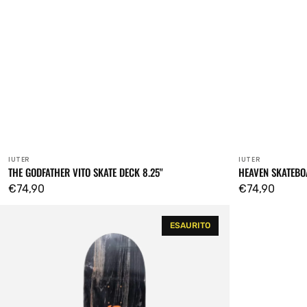
IUTER
IUTER
Venditore:
Venditore:
THE GODFATHER VITO SKATE DECK 8.25"
HEAVEN SKATEBO
Prezzo
€74,90
Prezzo
€74,90
regolare
regolare
Devils
ESAURITO
Work
Skateboard
Deck
(Black)
8.25"