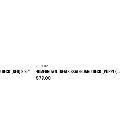
RIPNDIP
Venditore:
DECK (RED) 8.25"
HOMEGROWN TREATS SKATEBOARD DECK (PURPLE)
8.00"
Prezzo
€79,00
regolare