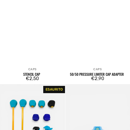
CAPS
CAPS
Venditore:
Venditore:
STENCIL CAP
50/50 PRESSURE LIMITER CAP ADAPTER
Prezzo
€2,50
Prezzo
€2,90
regolare
regolare
Night
Dope
ESAURITO
Quill
Standard
ALL
Cap
CAPS
Set
(11x
Caps)