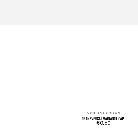
MONTANA COLORS
Venditore:
TRANSVERSAL VARIATOR CAP
Prezzo
€0,60
regolare