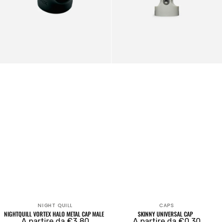
NIGHT QUILL
CAPS
Venditore:
Venditore:
NIGHTQUILL VORTEX HALO METAL CAP MALE
SKINNY UNIVERSAL CAP
Prezzo
A partire da €3,80
Prezzo
A partire da €0,30