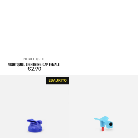
NIGHT QUILL
Venditore:
NIGHTQUILL LIGHTNING CAP FEMALE
Prezzo
€2,90
regolare
Nightquill
Heavy
ESAURITO
Lightning
Dart
Cap
Male