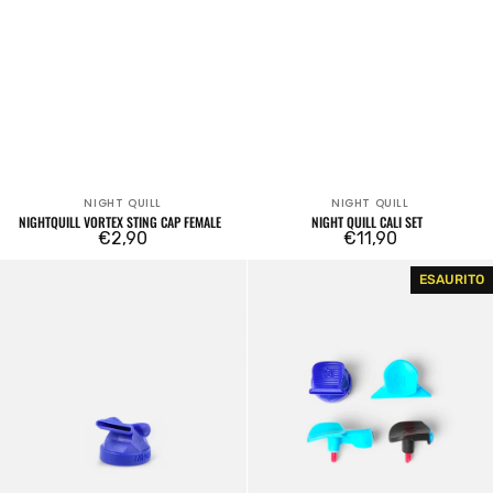
NIGHT QUILL
NIGHT QUILL
Venditore:
Venditore:
NIGHTQUILL VORTEX STING CAP FEMALE
NIGHT QUILL CALI SET
Prezzo
€2,90
Prezzo
€11,90
regolare
regolare
Nightquill
Night
ESAURITO
Lightning
Quill
Cap
Caps
Female
Pack