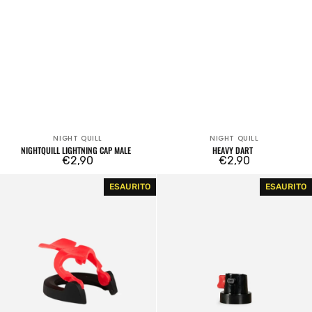
NIGHT QUILL
NIGHT QUILL
Venditore:
Venditore:
NIGHTQUILL LIGHTNING CAP MALE
HEAVY DART
Prezzo
€2,90
Prezzo
€2,90
regolare
regolare
Infrared
Transversal
ESAURITO
ESAURITO
Soft
Variator
Touch
Cap
Precision
Ergonomic
Spray
Paint
Actuator