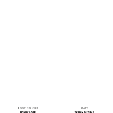
LOOP COLORS
CAPS
Venditore:
Venditore:
SKINNY LOOP
SKINNY OUTLINE