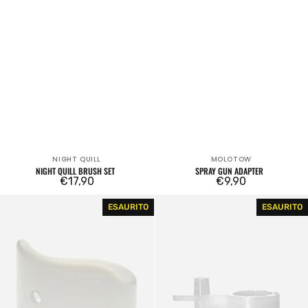
NIGHT QUILL
MOLOTOW
Venditore:
Venditore:
NIGHT QUILL BRUSH SET
SPRAY GUN ADAPTER
Prezzo
€17,90
Prezzo
€9,90
regolare
regolare
Stencil
50/50
ESAURITO
ESAURITO
Cap
Pressure
Limiter
Cap
Adapter