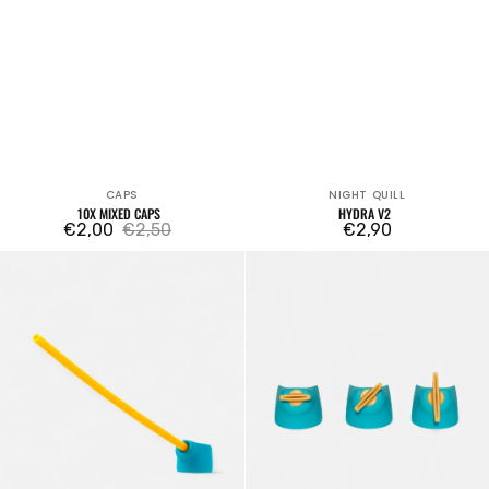
CAPS
NIGHT QUILL
Venditore:
Venditore:
10X MIXED CAPS
HYDRA V2
€2,00
€2,50
Prezzo
€2,90
Prezzo
Prezzo
regolare
Nightquill
Night
di
regolare
Vortex
Quill
vendita
Sting
Cali
Cap
Set
Female