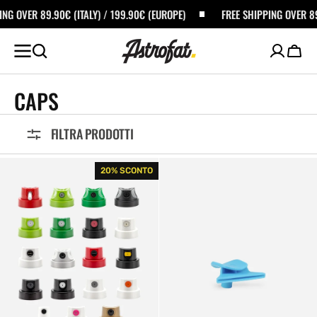
ALTA AL
90€ (ITALY) / 199.90€ (EUROPE)
FREE SHIPPING OVER 89.90€ (ITALY
ONTENUTO
Carrel
COLLECTION:
CAPS
FILTRA PRODOTTI
10x
Hydra
20% SCONTO
Mixed
V2
Caps