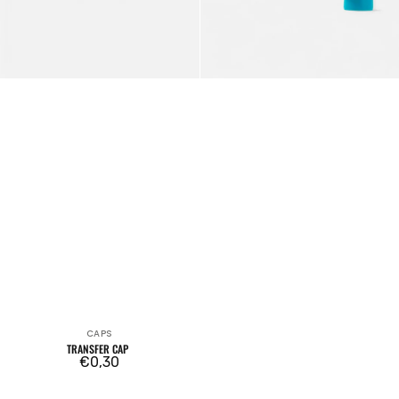
CAPS
Venditore:
TRANSFER CAP
Prezzo
€0,30
regolare