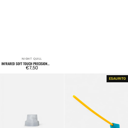
NIGHT QUILL
Venditore:
INFRARED SOFT TOUCH PRECISION
ERGONOMIC SPRAY PAINT ACTUATOR
Prezzo
€7,50
regolare
Transfer
Nightquill
ESAURITO
Cap
Vortex
Sting
Cap
Male