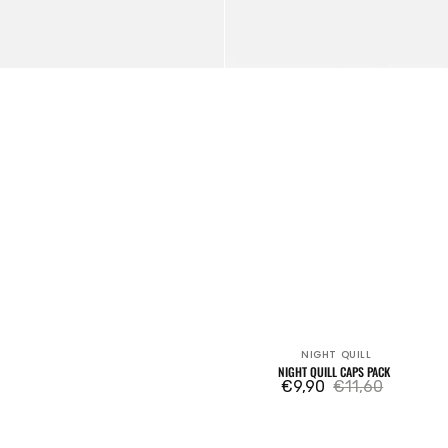
NIGHT QUILL
Venditore:
NIGHT QUILL CAPS PACK
€9,90
€11,60
Prezzo
Prezzo
di
regolare
vendita