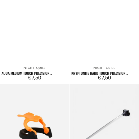
NIGHT QUILL
NIGHT QUILL
Venditore:
Venditore:
AQUA MEDIUM TOUCH PRECISION
KRYPTONITE HARD TOUCH PRECISION
ERGONOMIC SPRAY PAINT ACTUATOR
Prezzo
€7,50
ERGONOMIC SPRAY PAINT ACTUATOR
Prezzo
€7,50
regolare
regolare
NY
Tube
Low
Cap
Rider
Soft
Touch
Precision
Ergonomic
Spray