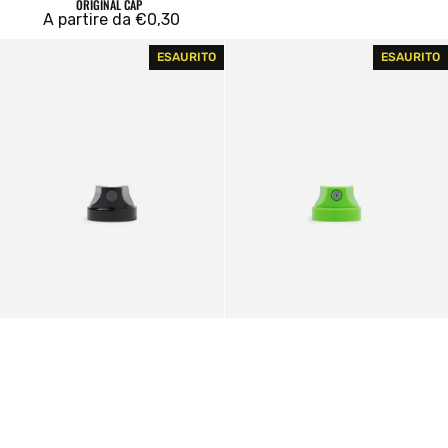
ORIGINAL CAP
Prezzo
A partire da €0,30
regolare
Skinny
Level
ESAURITO
ESAURITO
Pro
1
Cap
Skinny
Cap