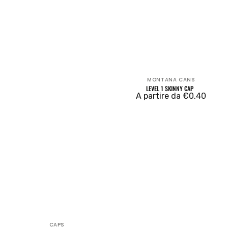
MONTANA CANS
Venditore:
LEVEL 1 SKINNY CAP
Prezzo
A partire da €0,40
regolare
CAPS
Venditore: