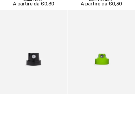
Prezzo
A partire da €0,30
Prezzo
A partire da €0,30
regolare
regolare
Original
Skinny
Cap
Kobra