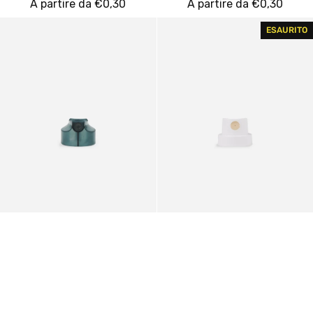
Prezzo
A partire da €0,30
Prezzo
A partire da €0,30
regolare
regolare
Skinny
Skinny
ESAURITO
Loop
Outline