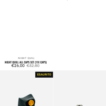
regolare
NIGHT QUILL
Venditore:
NIGHT QUILL ALL CAPS SET (11X CAPS)
€26,00
€32,80
Prezzo
Prezzo
Nightquill
Skinny
di
regolare
ESAURITO
Vortex
Universal
vendita
Halo
Cap
Metal
Cap
Male