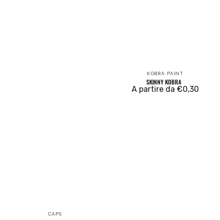
KOBRA PAINT
Venditore:
SKINNY KOBRA
Prezzo
A partire da €0,30
regolare
CAPS
Venditore: