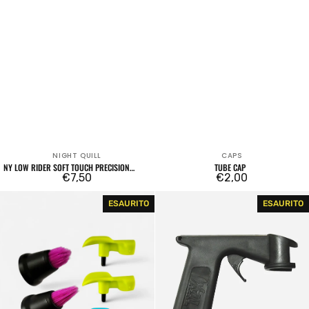
NIGHT QUILL
CAPS
Venditore:
Venditore:
NY LOW RIDER SOFT TOUCH PRECISION
TUBE CAP
ERGONOMIC SPRAY PAINT ACTUATOR
Prezzo
€7,50
Prezzo
€2,00
regolare
regolare
Night
Spray
ESAURITO
ESAURITO
Quill
Gun
Brush
Adapter
Set