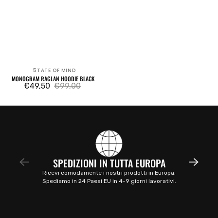
5TATE OF MIND
Venditore:
MONOGRAM RAGLAN HOODIE BLACK
€49,50
€99,00
Prezzo
Prezzo
di
regolare
vendita
SPEDIZIONI IN TUTTA EUROPA
Ricevi comodamente i nostri prodotti in Europa.
Spediamo in 24 Paesi EU in 4-9 giorni lavorativi.