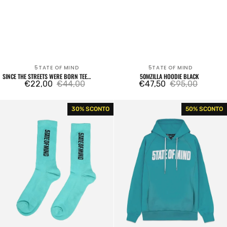
5TATE OF MIND
5TATE OF MIND
Venditore:
Venditore:
SINCE THE STREETS WERE BORN TEE
50MZILLA HOODIE BLACK
MILITARY GREEN
€22,00
€44,00
€47,50
€95,00
Prezzo
Prezzo
Prezzo
Prezzo
di
regolare
di
regolare
Box
Since
30% SCONTO
50% SCONTO
vendita
vendita
Logo
The
Teal
Streets
Socks
Teal
Hoodie