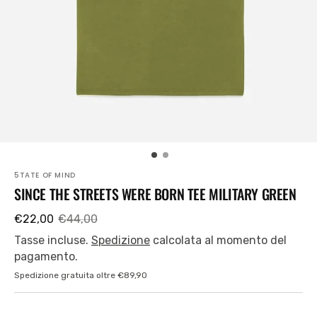
piano
nella
visualizzazione
Galleria
5TATE OF MIND
SINCE THE STREETS WERE BORN TEE MILITARY GREEN
SKU:
€22,00
€44,00
Prezzo
Prezzo
di
regolare
Tasse incluse.
Spedizione
calcolata al momento del
vendita
pagamento.
Spedizione gratuita oltre €89,90