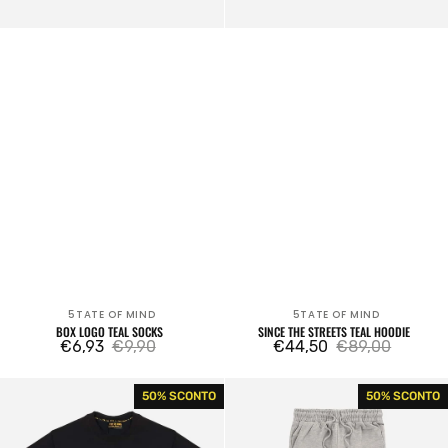
5TATE OF MIND
5TATE OF MIND
Venditore:
Venditore:
BOX LOGO TEAL SOCKS
SINCE THE STREETS TEAL HOODIE
€6,93
€9,90
€44,50
€89,00
Prezzo
Prezzo
Prezzo
Prezzo
di
regolare
di
regolare
Retrofuture
Retrofuture
50% SCONTO
50% SCONTO
vendita
vendita
Basic
Basic
Tee
Hooligan