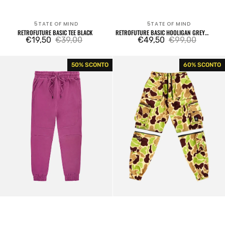
5TATE OF MIND
5TATE OF MIND
Venditore:
Venditore:
RETROFUTURE BASIC TEE BLACK
RETROFUTURE BASIC HOOLIGAN GREY
€19,50
€39,00
JOGGER
€49,50
€99,00
Prezzo
Prezzo
Prezzo
Prezzo
di
regolare
di
regolare
Retrofuture
Retrofuture
50% SCONTO
60% SCONTO
vendita
vendita
Basic
cargo
Hooligan
camouflage
Purple
Jogger