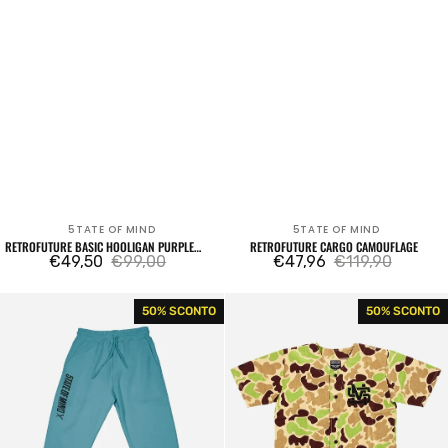
5TATE OF MIND
5TATE OF MIND
Venditore:
Venditore:
RETROFUTURE BASIC HOOLIGAN PURPLE
RETROFUTURE CARGO CAMOUFLAGE
JOGGER
€49,50
€99,00
€47,96
€119,90
Prezzo
Prezzo
Prezzo
Prezzo
di
regolare
di
regolare
Box
Ripstop
50% SCONTO
50% SCONTO
vendita
vendita
Logo
Baseball
Teal
Shirt
Joggers
Camouflage