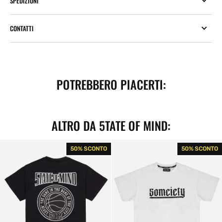
SPEDIZIONI
CONTATTI
POTREBBERO PIACERTI:
ALTRO DA 5TATE OF MIND:
Black
5OMCIETY
50% SCONTO
50% SCONTO
All
T-
Star
Shirt
Tee
White