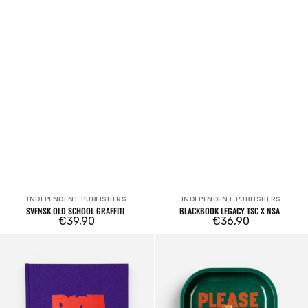
INDEPENDENT PUBLISHERS
INDEPENDENT PUBLISHERS
Venditore:
Venditore:
SVENSK OLD SCHOOL GRAFFITI
BLACKBOOK LEGACY TSC X NSA
Prezzo
€39,90
Prezzo
€36,90
regolare
regolare
RIOT1394
Stay
-
Green
Ultraworld
Rolling
Tray