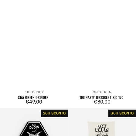
THE DUDES
ONTHERUN
Venditore:
Venditore:
STAY GREEN GRINDER
THE NASTY TERRIBLE T-KID 170
Prezzo
€49,00
Prezzo
€30,00
regolare
regolare
The
The
20% SCONTO
30% SCONTO
Dudes
Dudes
Coffin
Girth
Towel
of