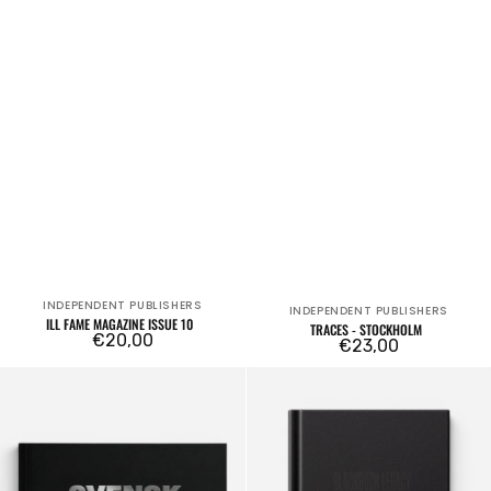
INDEPENDENT PUBLISHERS
Venditore:
INDEPENDENT PUBLISHERS
Venditore:
ILL FAME MAGAZINE ISSUE 10
TRACES - STOCKHOLM
Prezzo
€20,00
Prezzo
€23,00
regolare
regolare
Svensk
Blackbook
Old
Legacy
School
TSC
Graffiti
x
NSA