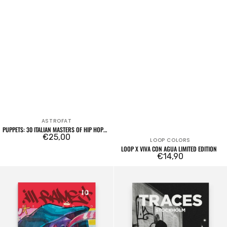
ASTROFAT
Venditore:
PUPPETS: 30 ITALIAN MASTERS OF HIP HOP
CHARACTERS - VOL.2
Prezzo
€25,00
LOOP COLORS
Venditore:
LOOP X VIVA CON AGUA LIMITED EDITION
regolare
Prezzo
€14,90
regolare
Ill
Traces
Fame
-
Magazine
Stockholm
Issue
10