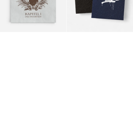
Characters
Vol.1
&
Vol.2
Bundle