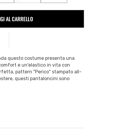
ESAURITA
ESAURITA
ESAURITA
O
O
O
NON
NON
NON
GI AL CARRELLO
DISPONIBILE
DISPONIBILE
DISPONIBILE
nda questo costume presenta una
comfort e un'elastico in vita con
erfetta, pattern "Perico" stampato all-
iestere, questi pantaloncini sono