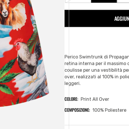
ESAURITA
ESAURITA
O
O
NON
NON
AGGIUN
DISPONIBILE
DISPONIBILE
Perico Swimtrunk di Propaga
retina interna per il massimo 
coulisse per una vestibilità p
over, realizzati al 100% in pol
leggeri.
COLORE:
Print All Over
COMPOSIZIONE:
100% Poliestere