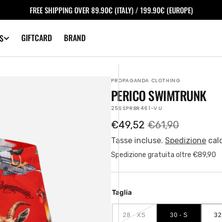
FREE SHIPPING OVER 89.90€ (ITALY) / 199.90€ (EUROPE)
GIFTCARD
BRAND
S
PROPAGANDA CLOTHING
PERICO SWIMTRUNK
SKU:
25SSPRBR461-V.U
€49,52
€61,90
Prezzo
Prezzo
di
regolare
Tasse incluse.
Spedizione
cal
vendita
Spedizione gratuita oltre €89,90
Taglia
28 - XS
30 - S
32
VARIANTE
VARIANTE