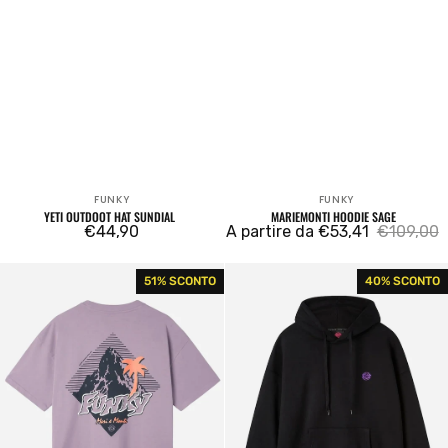
FUNKY
FUNKY
Venditore:
Venditore:
YETI OUTDOOT HAT SUNDIAL
MARIEMONTI HOODIE SAGE
Prezzo
€44,90
A partire da €53,41
€109,00
Prezzo
Prezzo
regolare
di
regolare
Mariemonti
Oldschool
51% SCONTO
40% SCONTO
vendita
Tee
Hoodie
Plum
Black