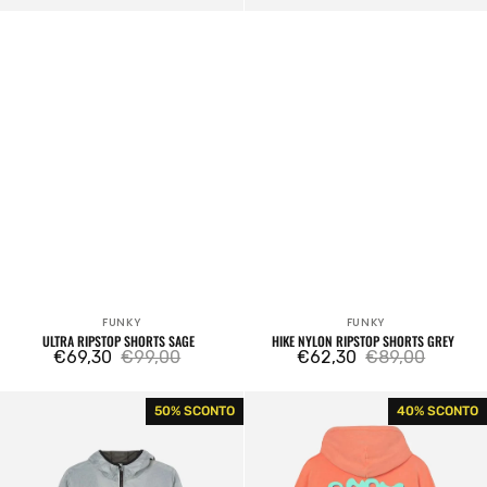
FUNKY
FUNKY
Venditore:
Venditore:
ULTRA RIPSTOP SHORTS SAGE
HIKE NYLON RIPSTOP SHORTS GREY
€69,30
€99,00
€62,30
€89,00
Prezzo
Prezzo
Prezzo
Prezzo
di
regolare
di
regolare
Yeti
Asap
50% SCONTO
40% SCONTO
vendita
vendita
Nylon
Hoodie
Ripstop
Washed
Windbreaker
Coral