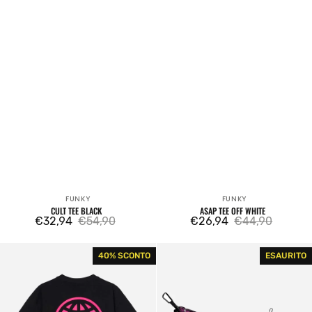
FUNKY
FUNKY
Venditore:
Venditore:
CULT TEE BLACK
ASAP TEE OFF WHITE
€32,94
€54,90
€26,94
€44,90
Prezzo
Prezzo
Prezzo
Prezzo
di
regolare
di
regolare
Shade
Amaca
40% SCONTO
ESAURITO
vendita
vendita
Tee
Hammock
Black
Brown