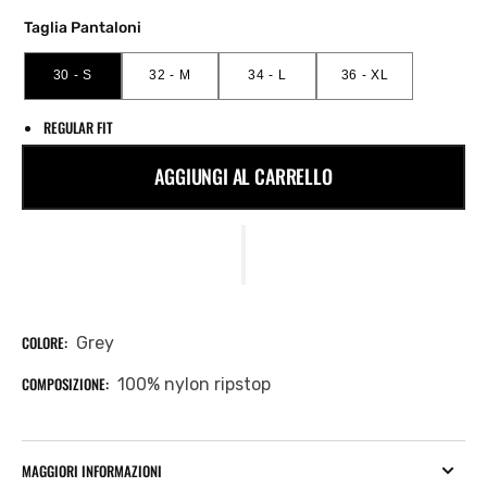
Taglia Pantaloni
30 - S
32 - M
34 - L
36 - XL
VARIANTE
VARIANTE
VARIANTE
VARIANTE
ESAURITA
ESAURITA
ESAURITA
ESAURITA
O
O
O
O
REGULAR FIT
NON
NON
NON
NON
DISPONIBILE
DISPONIBILE
DISPONIBILE
DISPONIBILE
AGGIUNGI AL CARRELLO
COLORE:
Grey
COMPOSIZIONE:
100% nylon ripstop
MAGGIORI INFORMAZIONI