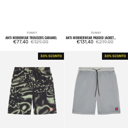
FUNKY
FUNKY
Venditore:
Venditore:
ANTI-WORKWEAR TROUSERS CARAMEL
ANTI-WORKERWEAR PADDED JACKET
€77,40
€129,00
CARAMEL
€131,40
€219,00
Prezzo
Prezzo
Prezzo
Prezzo
di
regolare
di
regolare
Ultra
Hike
30% SCONTO
30% SCONTO
vendita
vendita
Ripstop
Nylon
Shorts
Ripstop
Sage
Shorts
Grey