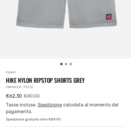
piano
nella
visualizzazione
Galleria
FUNKY
HIKE NYLON RIPSTOP SHORTS GREY
SKU:
FNKSS24-70212
€62,30
€89,00
Prezzo
Prezzo
di
regolare
Tasse incluse.
Spedizione
calcolata al momento del
vendita
pagamento.
Spedizione gratuita oltre €89,90