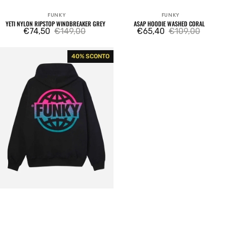
FUNKY
FUNKY
Venditore:
Venditore:
YETI NYLON RIPSTOP WINDBREAKER GREY
ASAP HOODIE WASHED CORAL
€74,50
€149,00
€65,40
€109,00
Prezzo
Prezzo
Prezzo
Prezzo
di
regolare
di
regolare
Shade
40% SCONTO
vendita
vendita
Hoodie
Black