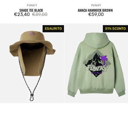
FUNKY
FUNKY
Venditore:
Venditore:
SHADE TEE BLACK
AMACA HAMMOCK BROWN
€23,40
€39,00
Prezzo
€59,00
Prezzo
Prezzo
regolare
di
regolare
Yeti
Mariemonti
ESAURITO
51% SCONTO
vendita
Outdoot
Hoodie
Hat
Sage
Sundial