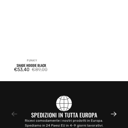
FUNKY
Venditore:
SHADE HOODIE BLACK
€53,40
€89,00
Prezzo
Prezzo
di
regolare
vendita
SPEDIZIONI IN TUTTA EUROPA
Ricevi comodamente i nostri prodotti in Europa.
Spediamo in 24 Paesi EU in 4-9 giorni lavorativi.