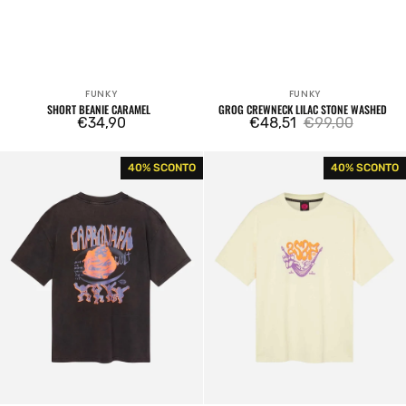
FUNKY
FUNKY
Venditore:
Venditore:
SHORT BEANIE CARAMEL
GROG CREWNECK LILAC STONE WASHED
Prezzo
€34,90
€48,51
€99,00
Prezzo
Prezzo
regolare
di
regolare
Cult
Asap
40% SCONTO
40% SCONTO
vendita
Tee
Tee
Black
Off
White