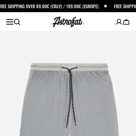
ALTA AL
ING OVER 89.90€ (ITALY) / 199.90€ (EUROPE)
FREE SHIPPING OVER 89
ONTENUTO
Carrel
Apri
i
media
in
primo