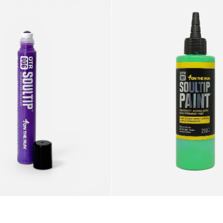
Soultip
Paint
210+ml