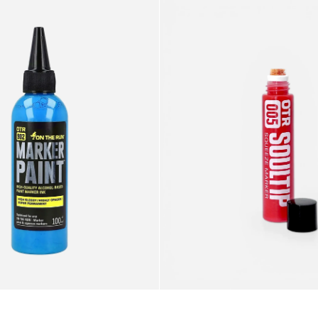
Soultip
Squeeze
Marker
12mm