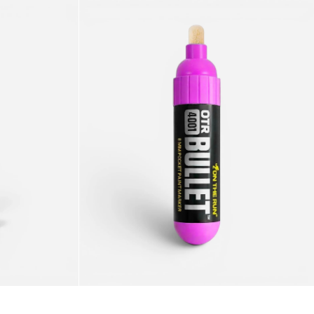
Bullet
Marker
8mm