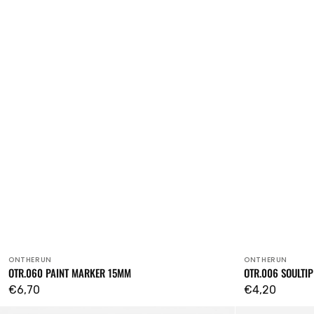
ONTHERUN
ONTHERUN
Venditore:
Venditore:
OTR.060 PAINT MARKER 15MM
OTR.006 SOULTI
Prezzo
€6,70
Prezzo
€4,20
regolare
regolare
OTR.060C
OTR.902