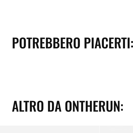
POTREBBERO PIACERTI
ALTRO DA ONTHERUN:
OTR.060
OTR.006