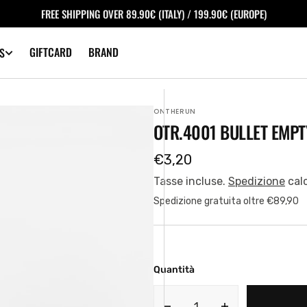
FREE SHIPPING OVER 89.90€ (ITALY) / 199.90€ (EUROPE)
GIFTCARD
BRAND
S
ONTHERUN
OTR.4001 BULLET EMP
Prezzo
€3,20
regolare
Tasse incluse.
Spedizione
cal
Spedizione gratuita oltre €89,90
Quantità