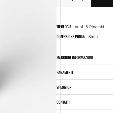
Diminuisci
Aumenta
la
la
quantità
quantità
per
per
OTR.4001
OTR.4001
TIPOLOGIA:
Vuoti & Ricambi
Bullet
Bullet
Empty
Empty
DIMENSIONE PUNTA:
8mm
Marker
Marker
8mm
8mm
MAGGIORI INFORMAZIONI
PAGAMENTI
SPEDIZIONI
CONTATTI