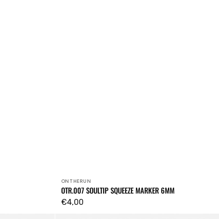
ONTHERUN
Venditore:
OTR.007 SOULTIP SQUEEZE MARKER 6MM
Prezzo
€4,00
regolare
OTR.4001