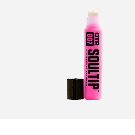
Soultip
Squeeze
Marker
6mm