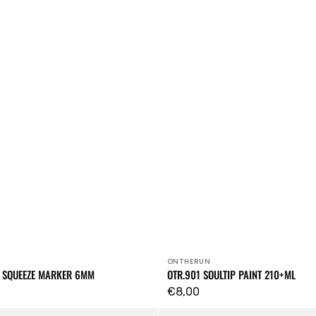
ONTHERUN
Venditore:
P SQUEEZE MARKER 6MM
OTR.901 SOULTIP PAINT 210+ML
Prezzo
€8,00
regolare
OTR.005