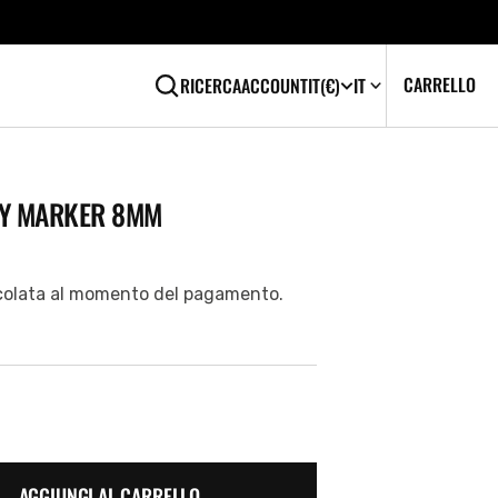
CA
0
CARRELLO
RICERCA
ACCOUNT
IT
(€)
IT
EL
TY MARKER 8MM
colata al momento del pagamento.
AGGIUNGI AL CARRELLO