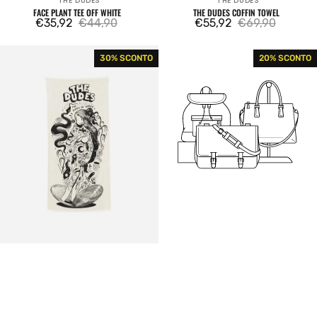
THE DUDES
THE DUDES
Venditore:
Venditore:
FACE PLANT TEE OFF WHITE
THE DUDES COFFIN TOWEL
€35,92
€44,90
€55,92
€69,90
Prezzo
Prezzo
Prezzo
Prezzo
di
regolare
di
regolare
The
Earthly
30% SCONTO
20% SCONTO
vendita
vendita
Dudes
Delights
Girth
Tee
of
Bottle
Penus
Green
Towel