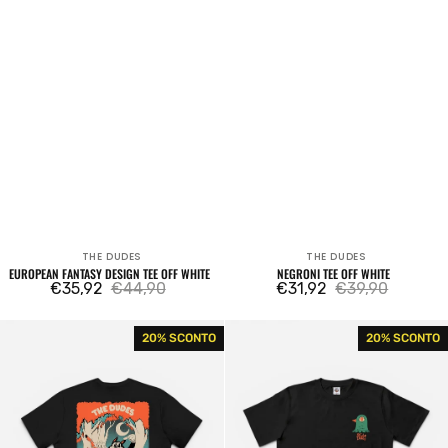
THE DUDES
THE DUDES
Venditore:
Venditore:
EUROPEAN FANTASY DESIGN TEE OFF WHITE
NEGRONI TEE OFF WHITE
€35,92
€44,90
€31,92
€39,90
Prezzo
Prezzo
Prezzo
Prezzo
di
regolare
di
regolare
Big
Bird
20% SCONTO
20% SCONTO
vendita
vendita
Bad
Head
Wolf
Tee
Tee
Black
Black