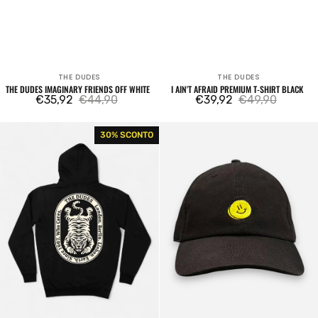
THE DUDES
THE DUDES
Venditore:
Venditore:
THE DUDES IMAGINARY FRIENDS OFF WHITE
I AIN'T AFRAID PREMIUM T-SHIRT BLACK
€35,92
€44,90
€39,92
€49,90
Prezzo
Prezzo
Prezzo
Prezzo
di
regolare
di
regolare
A
Pill
30% SCONTO
vendita
vendita
Wild
Dad
Life
Cap
Premium
Black
Hoodie
Black