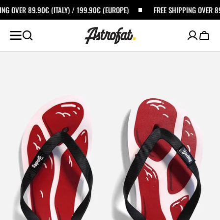
ALTA AL
(ITALY) / 199.90€ (EUROPE)
FREE SHIPPING OVER 89.90€ (ITALY) / 
ONTENUTO
Carrel
Apri
i
media
in
primo