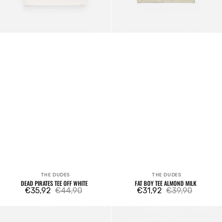
THE DUDES
THE DUDES
Venditore:
Venditore:
DEAD PIRATES TEE OFF WHITE
FAT BOY TEE ALMOND MILK
€35,92
€44,90
€31,92
€39,90
Prezzo
Prezzo
Prezzo
Prezzo
di
regolare
di
regolare
Silly
Switch
vendita
vendita