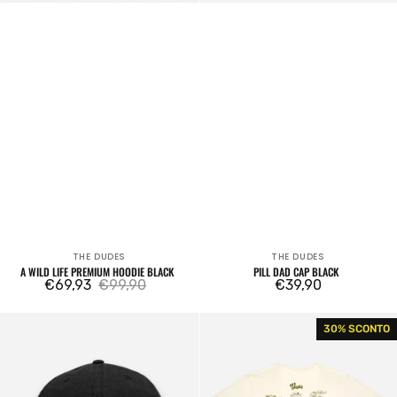
THE DUDES
THE DUDES
Venditore:
Venditore:
A WILD LIFE PREMIUM HOODIE BLACK
PILL DAD CAP BLACK
€69,93
€99,90
Prezzo
€39,90
Prezzo
Prezzo
regolare
di
regolare
420s
Dudes
30% SCONTO
vendita
Dad
Friends
Cap
Almond
Milk