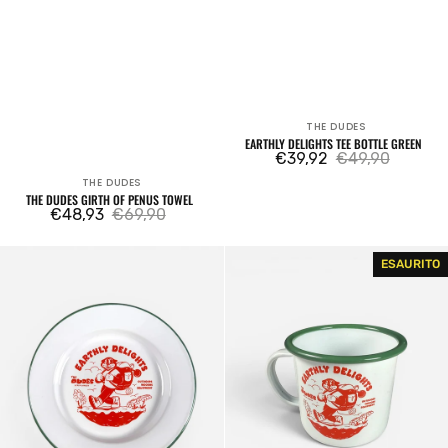
THE DUDES
Venditore:
EARTHLY DELIGHTS TEE BOTTLE GREEN
€39,92
€49,90
Prezzo
Prezzo
THE DUDES
Venditore:
di
regolare
THE DUDES GIRTH OF PENUS TOWEL
€48,93
€69,90
vendita
Prezzo
Prezzo
di
regolare
Earthly
Earthly
ESAURITO
vendita
Delights
Delights
Plate
Tazza