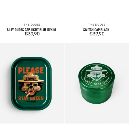
THE DUDES
THE DUDES
Venditore:
Venditore:
SILLY DUDES CAP LIGHT BLUE DENIM
SWITCH CAP BLACK
Prezzo
€39,90
Prezzo
€39,90
regolare
regolare
Stay
Stay
Green
Green
Rolling
Grinder
Tray