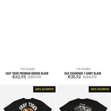
THE DUDES
THE DUDES
Venditore:
Venditore:
EASY TIGER PREMIUM HOODIE BLACK
OLD FASHIONED T-SHIRT BLACK
€62,93
€89,90
€35,92
€44,90
Prezzo
Prezzo
Prezzo
Prezzo
di
regolare
di
regolare
Easy
Helles
20% SCONTO
20% SCONTO
vendita
vendita
Tiger
In
T-
Hell
Shirt
T-
Black
Shirt