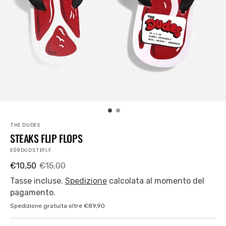
piano
nella
visualizzazione
Galleria
THE DUDES
STEAKS FLIP FLOPS
SKU:
E09DUDSTEFLF
€10,50
€15,00
Prezzo
Prezzo
di
regolare
Tasse incluse.
Spedizione
calcolata al momento del
vendita
pagamento.
Spedizione gratuita oltre €89,90