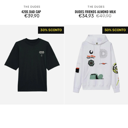
THE DUDES
THE DUDES
Venditore:
Venditore:
420S DAD CAP
DUDES FRIENDS ALMOND MILK
Prezzo
€39,90
€34,93
€49,90
Prezzo
Prezzo
regolare
di
regolare
The
Fudge
30% SCONTO
50% SCONTO
vendita
Dudes
Hoodie
Cool
White
ink
black