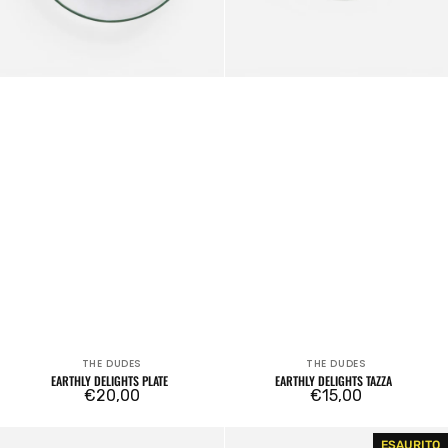
THE DUDES
THE DUDES
Venditore:
Venditore:
EARTHLY DELIGHTS PLATE
EARTHLY DELIGHTS TAZZA
Prezzo
€20,00
Prezzo
€15,00
regolare
regolare
Salsa
Imaginary
ESAURITO