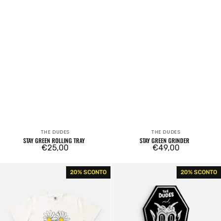
THE DUDES
THE DUDES
Venditore:
Venditore:
STAY GREEN ROLLING TRAY
STAY GREEN GRINDER
Prezzo
€25,00
Prezzo
€49,00
regolare
regolare
Face
The
20% SCONTO
20% SCONTO
Plant
Dudes
Tee
Coffin
Off
Towel
White