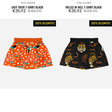
THE DUDES
THE DUDES
Venditore:
Venditore:
EASY TIGER T-SHIRT BLACK
HELLES IN HELL T-SHIRT BLACK
€35,92
€44,90
€35,92
€44,90
Prezzo
Prezzo
Prezzo
Prezzo
di
regolare
di
regolare
The
The
30% SCONTO
30% SCONTO
vendita
vendita
Dudes
Dudes
Mushroom
Wildlife
Boxers
Studies
Red
Boxers
Black