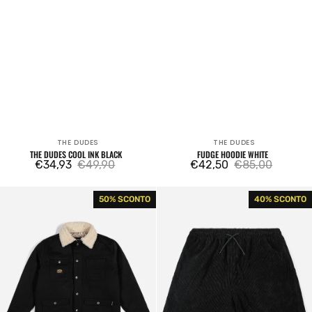
THE DUDES
THE DUDES
Venditore:
Venditore:
THE DUDES COOL INK BLACK
FUDGE HOODIE WHITE
€34,93
€49,90
€42,50
€85,00
Prezzo
Prezzo
Prezzo
Prezzo
di
regolare
di
regolare
The
The
50% SCONTO
40% SCONTO
vendita
vendita
Dudes
Dudes
Rancho
Beelzebud
Jacket
EZ
Shorts
Black