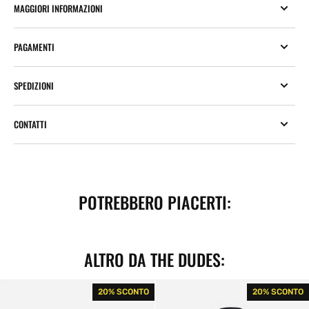
MAGGIORI INFORMAZIONI
PAGAMENTI
SPEDIZIONI
CONTATTI
POTREBBERO PIACERTI:
ALTRO DA THE DUDES:
European
European
20% SCONTO
20% SCONTO
Fantasy
Fantasy