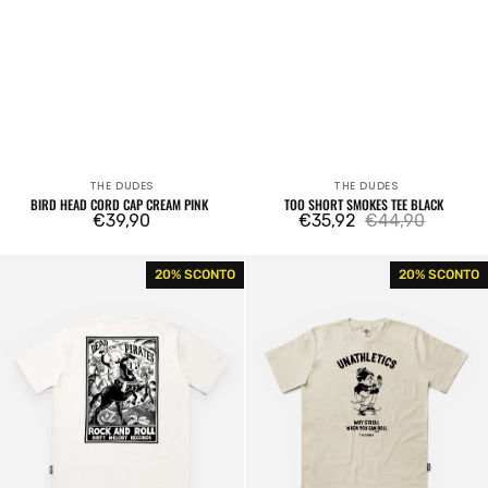
THE DUDES
THE DUDES
Venditore:
Venditore:
BIRD HEAD CORD CAP CREAM PINK
TOO SHORT SMOKES TEE BLACK
Prezzo
€39,90
€35,92
€44,90
Prezzo
Prezzo
regolare
di
regolare
Dead
Fat
20% SCONTO
20% SCONTO
vendita
Pirates
Boy
Tee
Tee
Off
Almond
White
Milk