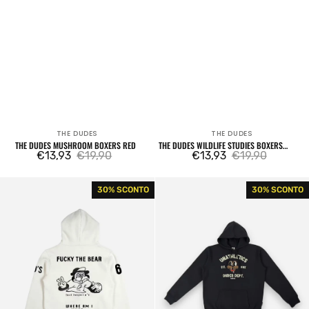
THE DUDES
THE DUDES
Venditore:
Venditore:
THE DUDES MUSHROOM BOXERS RED
THE DUDES WILDLIFE STUDIES BOXERS
€13,93
€19,90
BLACK
€13,93
€19,90
Prezzo
Prezzo
Prezzo
Prezzo
di
regolare
di
regolare
The
The
30% SCONTO
30% SCONTO
vendita
vendita
Dudes
Dudes
Test
Unathletics
Subject
Dept
#1
Hoody
almond
Black
milk