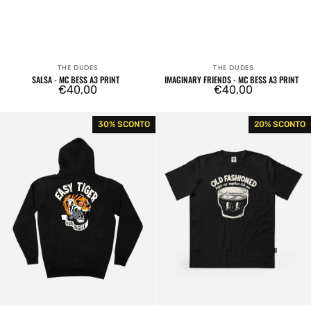
THE DUDES
THE DUDES
Venditore:
Venditore:
SALSA - MC BESS A3 PRINT
IMAGINARY FRIENDS - MC BESS A3 PRINT
Prezzo
€40,00
Prezzo
€40,00
regolare
regolare
Easy
Old
30% SCONTO
20% SCONTO
Tiger
Fashioned
Premium
T-
Hoodie
Shirt
Black
Black