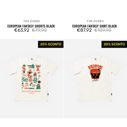
THE DUDES
THE DUDES
Venditore:
Venditore:
EUROPEAN FANTASY SHORTS BLACK
EUROPEAN FANTASY SHIRT BLACK
€63,92
€79,90
€87,92
€109,90
Prezzo
Prezzo
Prezzo
Prezzo
di
regolare
di
regolare
European
Negroni
20% SCONTO
20% SCONTO
vendita
vendita
Fantasy
Tee
Design
Off
Tee
White
Off
White