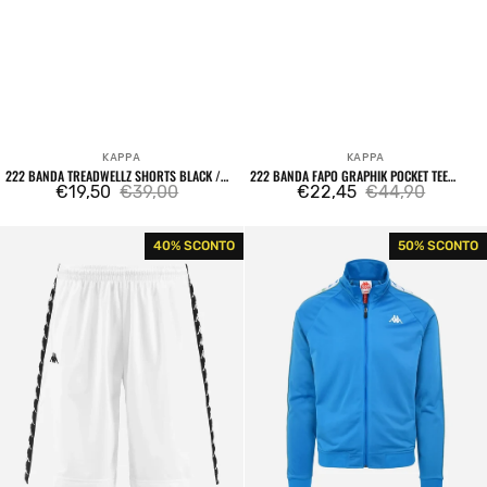
KAPPA
KAPPA
Venditore:
Venditore:
222 BANDA TREADWELLZ SHORTS BLACK /
222 BANDA FAPO GRAPHIK POCKET TEE
WHITE ANTIQUE / RED
€19,50
€39,00
GREEN DUSTY / BLUE SMURF
€22,45
€44,90
Prezzo
Prezzo
Prezzo
Prezzo
di
regolare
di
regolare
222
222
40% SCONTO
50% SCONTO
vendita
vendita
Banda
Banda
Treadwellz
Anniston
Shorts
Track
White
Top
Sweatshirt
Blue
Smurf