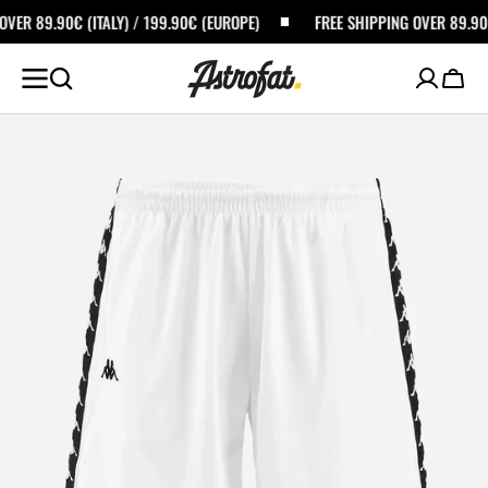
ALTA AL
ITALY) / 199.90€ (EUROPE)
FREE SHIPPING OVER 89.90€ (ITALY) / 19
ONTENUTO
Carrel
Apri
i
media
in
primo