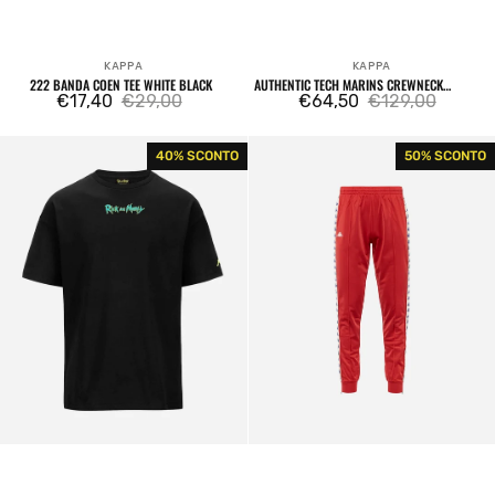
KAPPA
KAPPA
Venditore:
Venditore:
222 BANDA COEN TEE WHITE BLACK
AUTHENTIC TECH MARINS CREWNECK
€17,40
€29,00
ORANGE
€64,50
€129,00
Prezzo
Prezzo
Prezzo
Prezzo
di
regolare
di
regolare
Rick
222
40% SCONTO
50% SCONTO
vendita
vendita
and
Banda
Morty
Rastoria
Marel
Sweatpants
Authentic
Red
Tee
/
Black
White
Antique
/
Blue
Royal