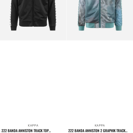
Black
Top
Sweatshirt
Stone
Blue
KAPPA
KAPPA
Venditore:
Venditore:
222 BANDA ANNISTON TRACK TOP
222 BANDA ANNISTON 2 GRAPHIK TRACK