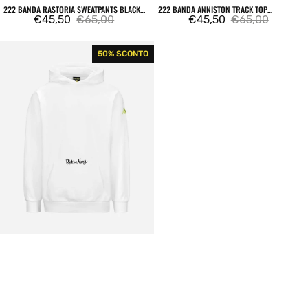
Venditore:
Venditore:
222 BANDA RASTORIA SWEATPANTS BLACK /
222 BANDA ANNISTON TRACK TOP
WHITE ANTIQUE / RED
€45,50
€65,00
SWEATSHIRT BLACK / WHITE ANTIQUE / RED
€45,50
€65,00
Prezzo
Prezzo
Prezzo
Prezzo
di
regolare
di
regolare
Rick
50% SCONTO
vendita
vendita
and
Morty
Manolo
Authentic
Hoodie
White