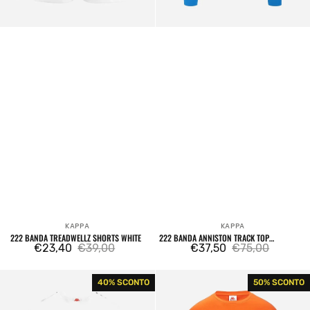
KAPPA
KAPPA
Venditore:
Venditore:
222 BANDA TREADWELLZ SHORTS WHITE
222 BANDA ANNISTON TRACK TOP
€23,40
€39,00
SWEATSHIRT BLUE SMURF
€37,50
€75,00
Prezzo
Prezzo
Prezzo
Prezzo
di
regolare
di
regolare
222
Authentic
40% SCONTO
50% SCONTO
vendita
vendita
Banda
Tech
Coen
Marins