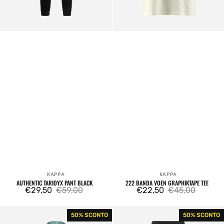
KAPPA
KAPPA
Venditore:
Venditore:
AUTHENTIC TARIOYX PANT BLACK
222 BANDA VOEN GRAPHIKTAPE TEE
€29,50
€59,00
€22,50
€45,00
Prezzo
Prezzo
Prezzo
Prezzo
di
regolare
di
regolare
222
Tech
50% SCONTO
50% SCONTO
vendita
vendita
Banda
Myrt