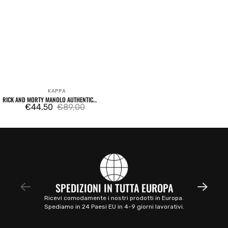
KAPPA
Venditore:
RICK AND MORTY MANOLO AUTHENTIC
HOODIE WHITE
€44,50
€89,00
Prezzo
Prezzo
di
regolare
vendita
SPEDIZIONI IN TUTTA EUROPA
Ricevi comodamente i nostri prodotti in Europa.
Spediamo in 24 Paesi EU in 4-9 giorni lavorativi.