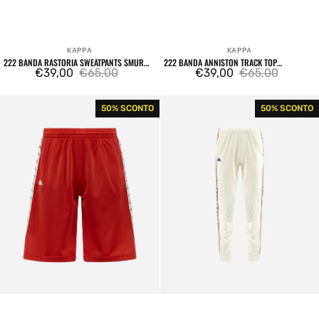
KAPPA
KAPPA
Venditore:
Venditore:
222 BANDA RASTORIA SWEATPANTS SMURF
222 BANDA ANNISTON TRACK TOP
BLUE
€39,00
€65,00
SWEATSHIRT WHITE ANTIQUE / BLUE ROYAL
€39,00
€65,00
Prezzo
Prezzo
Prezzo
Prezzo
/ RED
di
regolare
di
regolare
222
222
50% SCONTO
50% SCONTO
vendita
vendita
Banda
Banda
Treadwellz
Rastoria
Shorts
Sweatpants
Red
White
/
Antique
White
/
Antique
Red
/
/
Blue
Blue
Royal