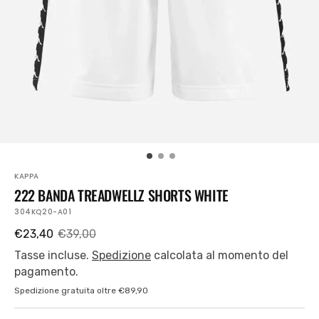
piano
nella
visualizzazione
Galleria
KAPPA
222 BANDA TREADWELLZ SHORTS WHITE
SKU:
304KQ20-A01
€23,40
€39,00
Prezzo
Prezzo
di
regolare
Tasse incluse.
Spedizione
calcolata al momento del
vendita
pagamento.
Spedizione gratuita oltre €89,90