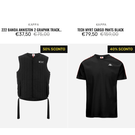
KAPPA
KAPPA
Venditore:
Venditore:
222 BANDA ANNISTON 2 GRAPHIK TRACK
TECH MYRT CARGO PANTS BLACK
TOP SWEATSHIRT GREEN DUSTY / BLUE
€37,50
€75,00
€79,50
€159,00
Prezzo
Prezzo
Prezzo
Prezzo
SMURF
di
regolare
di
regolare
Authentic
222
50% SCONTO
40% SCONTO
vendita
vendita
Tech
Banda
Manter
Coen
Vest
Tee
Black
Black
/
White
Antique
/
Red