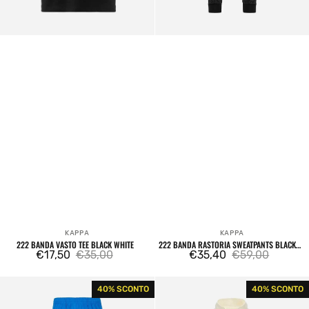
KAPPA
KAPPA
Venditore:
Venditore:
222 BANDA VASTO TEE BLACK WHITE
222 BANDA RASTORIA SWEATPANTS BLACK
€17,50
€35,00
WHITE
€35,40
€59,00
Prezzo
Prezzo
Prezzo
Prezzo
di
regolare
di
regolare
222
222
40% SCONTO
40% SCONTO
vendita
vendita
Banda
Banda