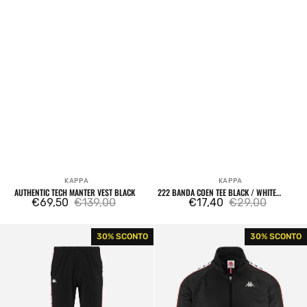
KAPPA
KAPPA
Venditore:
Venditore:
AUTHENTIC TECH MANTER VEST BLACK
222 BANDA COEN TEE BLACK / WHITE
€69,50
€139,00
ANTIQUE / RED
€17,40
€29,00
Prezzo
Prezzo
Prezzo
Prezzo
di
regolare
di
regolare
222
222
30% SCONTO
30% SCONTO
vendita
vendita
Banda
Banda
Rastoria
Anniston
Sweatpants
Track
Black
Top