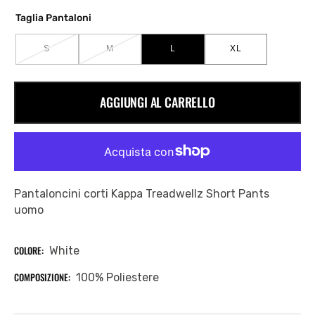
Taglia Pantaloni
S
M
L
XL
VARIANTE
VARIANTE
VARIANTE
VARIANTE
ESAURITA
ESAURITA
ESAURITA
ESAURITA
O
O
O
O
NON
NON
NON
NON
AGGIUNGI AL CARRELLO
DISPONIBILE
DISPONIBILE
DISPONIBILE
DISPONIBILE
Pantaloncini corti Kappa Treadwellz Short Pants
uomo
COLORE:
White
COMPOSIZIONE:
100% Poliestere