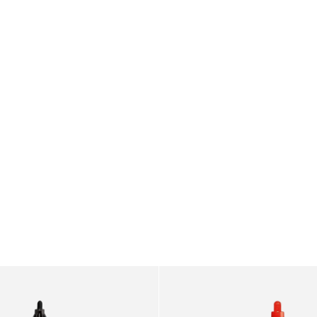
:
One
4
All