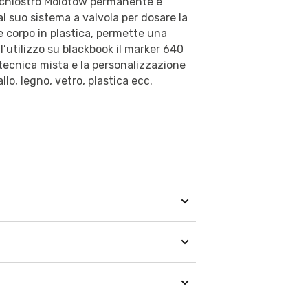
nchiostro Molotow permanente e
al suo sistema a valvola per dosare la
e corpo in plastica, permette una
all’utilizzo su blackbook il marker 640
 tecnica mista e la personalizzazione
lo, legno, vetro, plastica ecc.