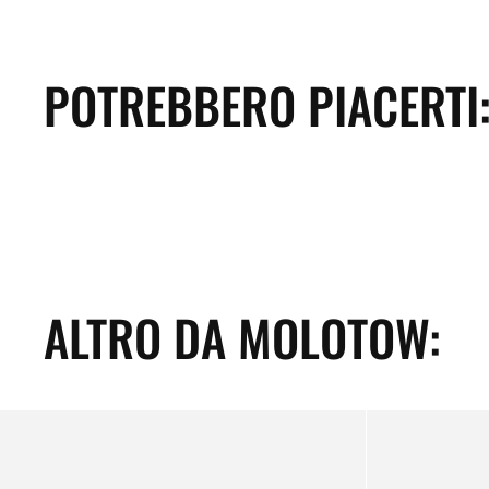
POTREBBERO PIACERTI
ALTRO DA MOLOTOW:
Belton
One
Premium
4
400ml
All