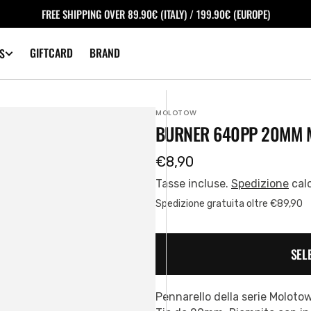
FREE SHIPPING OVER 89.90€ (ITALY) / 199.90€ (EUROPE)
GIFTCARD
BRAND
S
MOLOTOW
BURNER 640PP 20MM 
Prezzo
€8,90
regolare
Tasse incluse.
Spedizione
cal
Spedizione gratuita oltre €89,90
SEL
Pennarello della serie Moloto