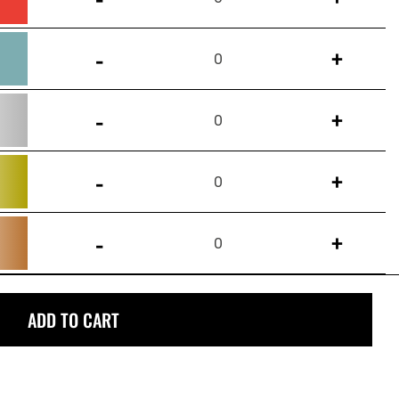
-
+
0
-
+
0
-
+
0
-
+
0
ADD TO CART