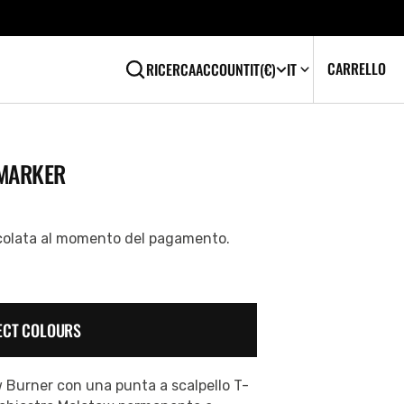
CA
0
CARRELLO
RICERCA
ACCOUNT
IT
(€)
IT
EL
MARKER
colata al momento del pagamento.
ECT COLOURS
w Burner con una punta a scalpello T-