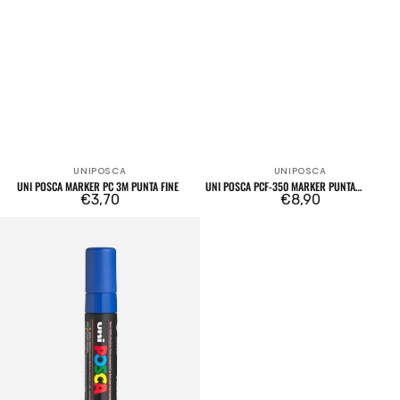
UNIPOSCA
UNIPOSCA
Venditore:
Venditore:
UNI POSCA MARKER PC 3M PUNTA FINE
UNI POSCA PCF-350 MARKER PUNTA
Prezzo
€3,70
PENNELLO BRUSH
Prezzo
€8,90
regolare
regolare
Uni
POSCA
MARKER
PC
17K