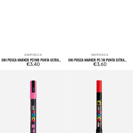
UNIPOSCA
UNIPOSCA
Venditore:
Venditore:
UNI POSCA MARKER PC1MR PUNTA ULTRA
UNI POSCA MARKER PC 1M PUNTA EXTRA
FINE METALLICA
Prezzo
€3,40
FINE
Prezzo
€3,60
regolare
regolare
Uni
Uni
POSCA
POSCA
MARKER
PCF-
PC
350
3M
MARKER
Punta
Punta
Fine
Pennello
Brush