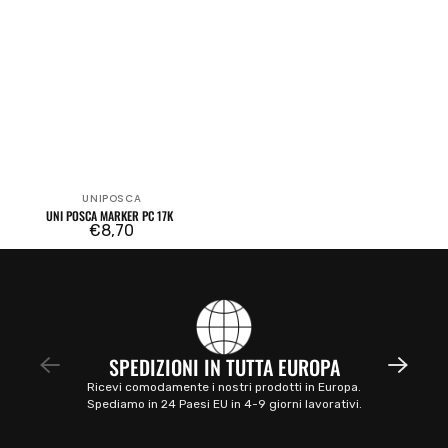
UNIPOSCA
Venditore:
UNI POSCA MARKER PC 17K
Prezzo
€8,70
regolare
SPEDIZIONI IN TUTTA EUROPA
Ricevi comodamente i nostri prodotti in Europa.
Spediamo in 24 Paesi EU in 4-9 giorni lavorativi.