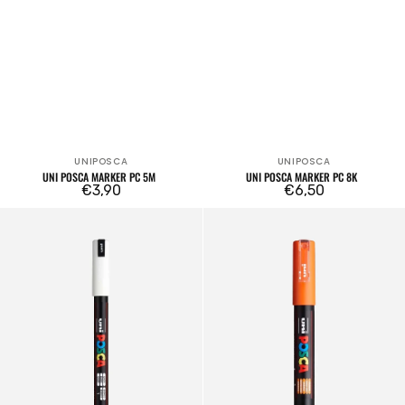
UNIPOSCA
UNIPOSCA
Venditore:
Venditore:
UNI POSCA MARKER PC 5M
UNI POSCA MARKER PC 8K
Prezzo
€3,90
Prezzo
€6,50
regolare
regolare
Uni
Uni
POSCA
POSCA
MARKER
MARKER
PC1MR
PC
Punta
1M
Ultra
Punta
Fine
Extra
Metallica
Fine