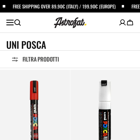
ALTA AL
FREE SHIPPING OVER 89.90€ (ITALY) / 199.90€ (EUROPE)
FREE SH
ONTENUTO
Carrel
COLLECTION:
UNI POSCA
FILTRA PRODOTTI
Uni
Uni
POSCA
POSCA
MARKER
MARKER
PC
PC
5M
8K