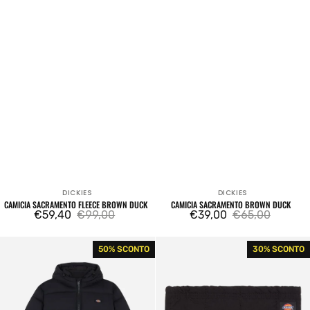
DICKIES
DICKIES
Venditore:
Venditore:
CAMICIA SACRAMENTO FLEECE BROWN DUCK
CAMICIA SACRAMENTO BROWN DUCK
€59,40
€99,00
€39,00
€65,00
Prezzo
Prezzo
Prezzo
Prezzo
di
regolare
di
regolare
Waldenburg
Dickies
50% SCONTO
30% SCONTO
vendita
vendita
Hooded
Glendive
Jacket
Black
Black