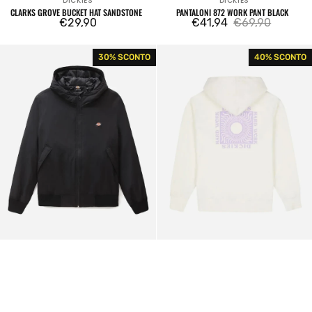
DICKIES
DICKIES
Venditore:
Venditore:
CLARKS GROVE BUCKET HAT SANDSTONE
PANTALONI 872 WORK PANT BLACK
Prezzo
€29,90
€41,94
€69,90
Prezzo
Prezzo
regolare
di
regolare
New
Dickies
30% SCONTO
40% SCONTO
vendita
Sarpy
Oatfield
Jacket
Hoodie
Black
Cloud