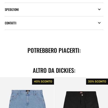
SPEDIZIONI
CONTATTI
POTREBBERO PIACERTI:
ALTRO DA DICKIES:
Shorts
Cargo
40% SCONTO
30% SCONTO
Garyville
Shorts
Vintage
Millerville
Blue
Black