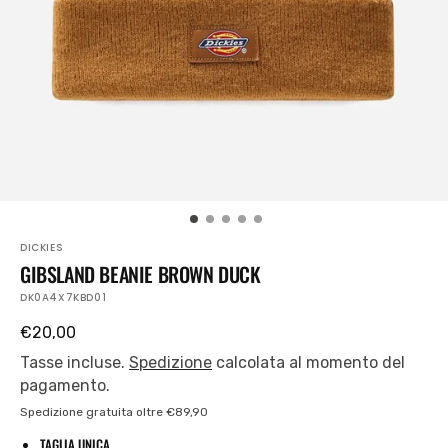
piano
nella
visualizzazione
Galleria
DICKIES
GIBSLAND BEANIE BROWN DUCK
SKU:
DK0A4X7KBD01
Prezzo
€20,00
regolare
Tasse incluse.
Spedizione
calcolata al momento del
pagamento.
Spedizione gratuita oltre €89,90
TAGLIA UNICA