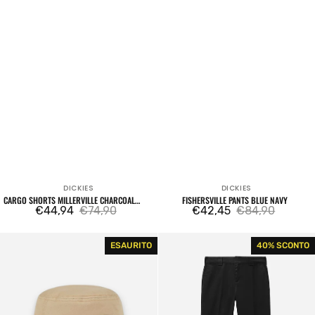
DICKIES
DICKIES
Venditore:
Venditore:
CARGO SHORTS MILLERVILLE CHARCOAL
FISHERSVILLE PANTS BLUE NAVY
GREY
€44,94
€74,90
€42,45
€84,90
Prezzo
Prezzo
Prezzo
Prezzo
di
regolare
di
regolare
Clarks
Pantaloni
ESAURITO
40% SCONTO
vendita
vendita
Grove
872
Bucket
Work
Hat
Pant
Sandstone
Black