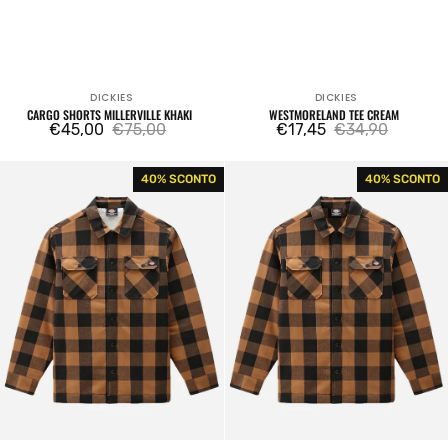
DICKIES
DICKIES
Venditore:
Venditore:
CARGO SHORTS MILLERVILLE KHAKI
WESTMORELAND TEE CREAM
€45,00
€75,00
€17,45
€34,90
Prezzo
Prezzo
Prezzo
Prezzo
di
regolare
di
regolare
Camicia
Camicia
40% SCONTO
40% SCONTO
vendita
vendita
Sacramento
Sacramento
Fleece
Brown
Brown
Duck
Duck