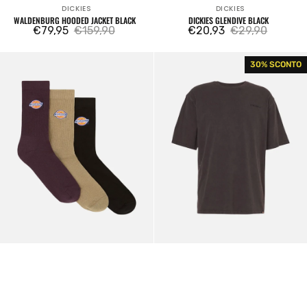
DICKIES
DICKIES
Venditore:
Venditore:
WALDENBURG HOODED JACKET BLACK
DICKIES GLENDIVE BLACK
€79,95
€159,90
€20,93
€29,90
Prezzo
Prezzo
Prezzo
Prezzo
di
regolare
di
regolare
Valley
Plentywood
30% SCONTO
vendita
vendita
Grove
Tee
Socks
Washed
3
Black
Pack
Plume