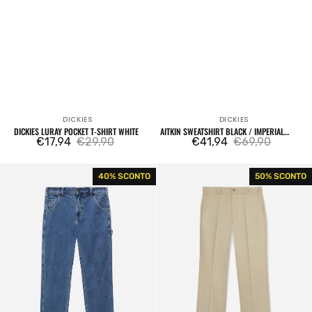
DICKIES
DICKIES
Venditore:
Venditore:
DICKIES LURAY POCKET T-SHIRT WHITE
AITKIN SWEATSHIRT BLACK / IMPERIAL
€17,94
€29,90
PURPLE
€41,94
€69,90
Prezzo
Prezzo
Prezzo
Prezzo
di
regolare
di
regolare
Pantaloni
Pantaloni
40% SCONTO
50% SCONTO
vendita
vendita
Garyville
Original
Denim
874
Classic
Rec
Blue
Work
Pant
Khaki