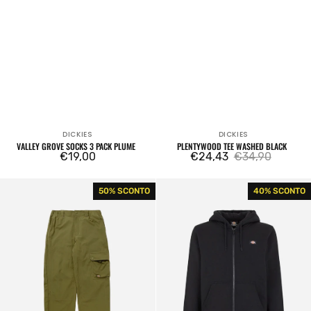
DICKIES
DICKIES
Venditore:
Venditore:
VALLEY GROVE SOCKS 3 PACK PLUME
PLENTYWOOD TEE WASHED BLACK
Prezzo
€19,00
€24,43
€34,90
Prezzo
Prezzo
regolare
di
regolare
Jackson
Dickies
50% SCONTO
40% SCONTO
vendita
Cargo
Oakport
Military
Zip
Pant
Hoodie
Black