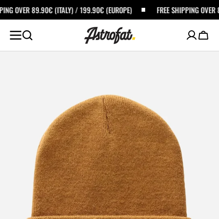
ALTA AL
 (ITALY) / 199.90€ (EUROPE)
FREE SHIPPING OVER 89.90€ (ITALY) / 
ONTENUTO
Carrel
Apri
i
media
in
primo