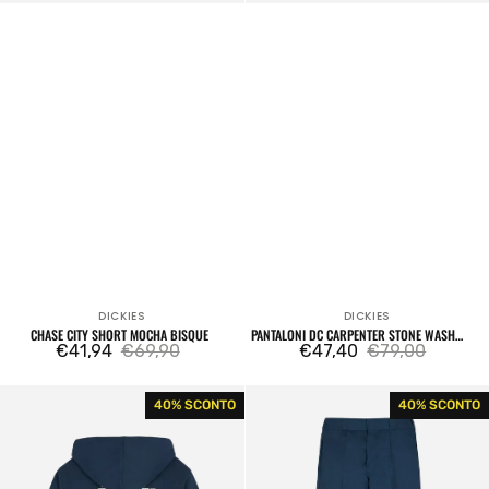
DICKIES
DICKIES
Venditore:
Venditore:
CHASE CITY SHORT MOCHA BISQUE
PANTALONI DC CARPENTER STONE WASH
€41,94
€69,90
BROWN
€47,40
€79,00
Prezzo
Prezzo
Prezzo
Prezzo
di
regolare
di
regolare
Oatfield
Pantaloni
40% SCONTO
40% SCONTO
vendita
vendita
Hoodie
Original
Air
874
Force
Rec