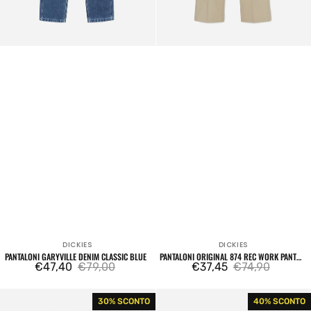
DICKIES
DICKIES
Venditore:
Venditore:
PANTALONI GARYVILLE DENIM CLASSIC BLUE
PANTALONI ORIGINAL 874 REC WORK PANT
€47,40
€79,00
KHAKI
€37,45
€74,90
Prezzo
Prezzo
Prezzo
Prezzo
di
regolare
di
regolare
Pantaloni
Cargo
30% SCONTO
40% SCONTO
vendita
vendita