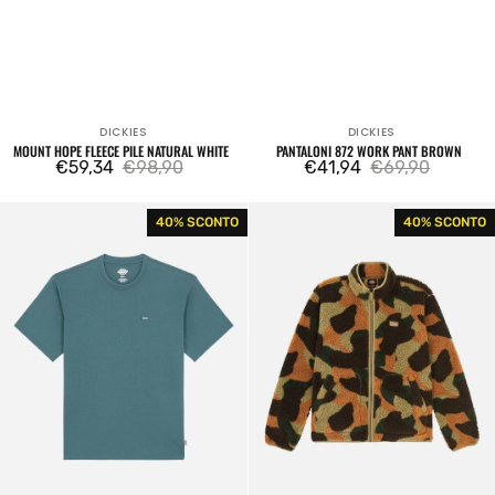
DICKIES
DICKIES
Venditore:
Venditore:
MOUNT HOPE FLEECE PILE NATURAL WHITE
PANTALONI 872 WORK PANT BROWN
€59,34
€98,90
€41,94
€69,90
Prezzo
Prezzo
Prezzo
Prezzo
di
regolare
di
regolare
Dickies
Mount
40% SCONTO
40% SCONTO
vendita
vendita
Unionville
Hope
SS
Fleece
Tee
Pile
Lincoln
Camo
Blue
Green