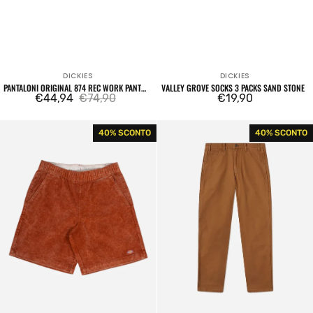
DICKIES
DICKIES
Venditore:
Venditore:
PANTALONI ORIGINAL 874 REC WORK PANT
VALLEY GROVE SOCKS 3 PACKS SAND STONE
OLIVE GREEN
€44,94
€74,90
Prezzo
€19,90
Prezzo
Prezzo
regolare
di
regolare
Chase
Pantaloni
40% SCONTO
40% SCONTO
vendita
City
DC
Short
Carpenter
Mocha
Stone
Bisque
Wash
Brown