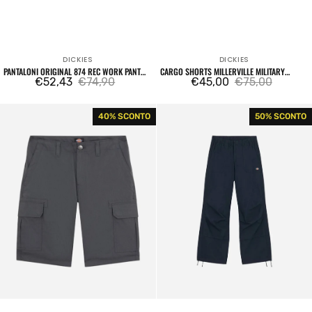
DICKIES
DICKIES
Venditore:
Venditore:
PANTALONI ORIGINAL 874 REC WORK PANT
CARGO SHORTS MILLERVILLE MILITARY
BLACK
€52,43
€74,90
GREEN
€45,00
€75,00
Prezzo
Prezzo
Prezzo
Prezzo
di
regolare
di
regolare
Cargo
Fishersville
40% SCONTO
50% SCONTO
vendita
vendita
Shorts
Pants
Millerville
Blue
Charcoal
Navy
Grey