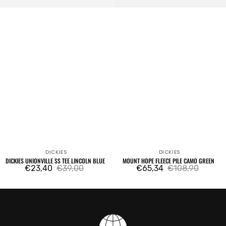
DICKIES
DICKIES
Venditore:
Venditore:
DICKIES UNIONVILLE SS TEE LINCOLN BLUE
MOUNT HOPE FLEECE PILE CAMO GREEN
€23,40
€39,00
€65,34
€108,90
Prezzo
Prezzo
Prezzo
Prezzo
di
regolare
di
regolare
vendita
vendita