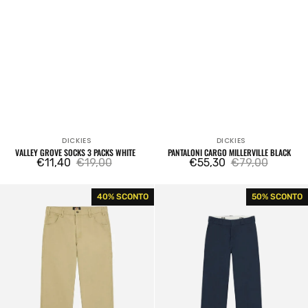
DICKIES
DICKIES
Venditore:
Venditore:
VALLEY GROVE SOCKS 3 PACKS WHITE
PANTALONI CARGO MILLERVILLE BLACK
€11,40
€19,00
€55,30
€79,00
Prezzo
Prezzo
Prezzo
Prezzo
di
regolare
di
regolare
Pantaloni
Pantaloni
40% SCONTO
50% SCONTO
vendita
vendita
DC
Original
Carpenter
874
Stone
Rec
Wash
Work
Desert
Pant
Sand
Blue
Navy