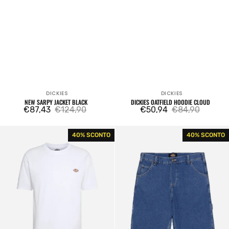
DICKIES
DICKIES
Venditore:
Venditore:
NEW SARPY JACKET BLACK
DICKIES OATFIELD HOODIE CLOUD
€87,43
€124,90
€50,94
€84,90
Prezzo
Prezzo
Prezzo
Prezzo
di
regolare
di
regolare
Mapleton
Shorts
40% SCONTO
40% SCONTO
vendita
vendita
Tshirt
Garyville
White
Classic
Blue