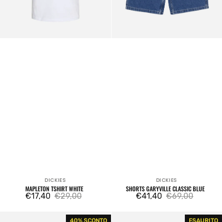
DICKIES
DICKIES
Venditore:
Venditore:
MAPLETON TSHIRT WHITE
SHORTS GARYVILLE CLASSIC BLUE
€17,40
€29,00
€41,40
€69,00
Prezzo
Prezzo
Prezzo
Prezzo
di
regolare
di
regolare
Cargo
Westmoreland
40% SCONTO
ESAURITO