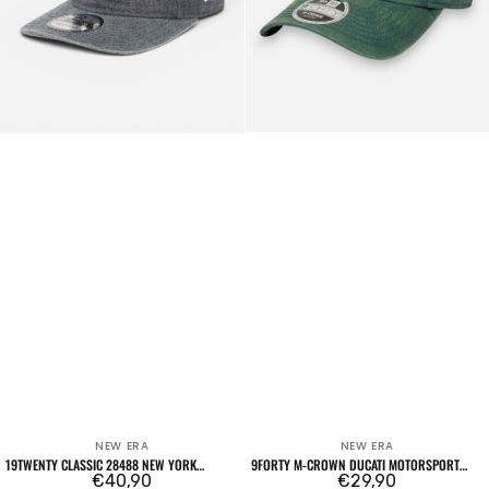
Dark
Green
NEW ERA
NEW ERA
Venditore:
Venditore:
19TWENTY CLASSIC 28488 NEW YORK
9FORTY M-CROWN DUCATI MOTORSPORT
YANKEES OTC
Prezzo
€40,90
SP26 SCRAMBLER DARK GREEN
Prezzo
€29,90