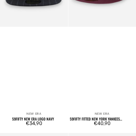
NEW ERA
NEW ERA
Venditore:
Venditore:
59FIFTY NEW ERA LOGO NAVY
59FIFTY FITTED NEW YORK YANKEES
Prezzo
€34,90
BORDEAUX
Prezzo
€40,90
regolare
regolare