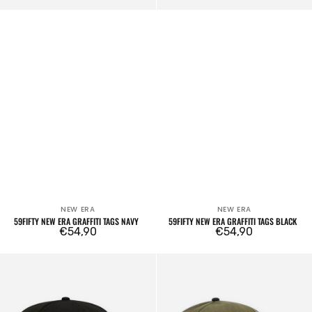
NEW ERA
NEW ERA
Venditore:
Venditore:
59FIFTY NEW ERA GRAFFITI TAGS NAVY
59FIFTY NEW ERA GRAFFITI TAGS BLACK
Prezzo
€54,90
Prezzo
€54,90
regolare
regolare
59FIFTY
59FIFTY
Chicago
Chicago
White
White
Sox
Sox