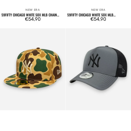
NEW ERA
NEW ERA
Venditore:
Venditore:
59FIFTY CHICAGO WHITE SOX MLB CHAIN
59FIFTY CHICAGO WHITE SOX MLB
WRAP
Prezzo
€54,90
HERRINGBONE DARK GREEN
Prezzo
€54,90
regolare
regolare
59FIFTY
9FORTY
Fitted
A-
New
Frame
York
Trucker
Yankees
New
MLB
York
Camo
Yankees
Beige
League
Essential
Charcoal