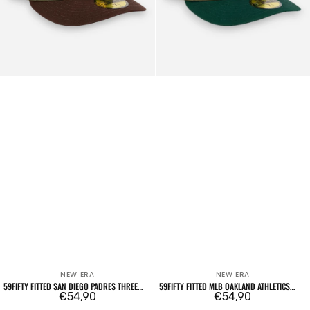
American
American
Herringbone
Herringbone
Dark
Green
NEW ERA
NEW ERA
Venditore:
Venditore:
59FIFTY FITTED SAN DIEGO PADRES THREE
59FIFTY FITTED MLB OAKLAND ATHLETICS
LOOMS AMERICAN HERRINGBONE
Prezzo
€54,90
THREE LOOMS AMERICAN HERRINGBONE
Prezzo
€54,90
DARK GREEN