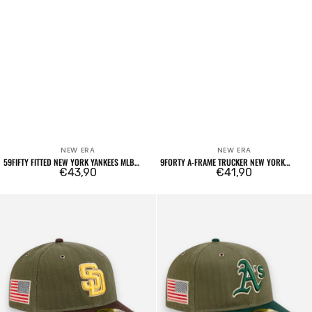
NEW ERA
NEW ERA
Venditore:
Venditore:
59FIFTY FITTED NEW YORK YANKEES MLB
9FORTY A-FRAME TRUCKER NEW YORK
CAMO BEIGE
Prezzo
€43,90
YANKEES LEAGUE ESSENTIAL CHARCOAL
Prezzo
€41,90
regolare
regolare
59FIFTY
59FIFTY
Fitted
Fitted
San
MLB
Diego
Oakland
Padres
Athletics
Three
Three
Looms
Looms