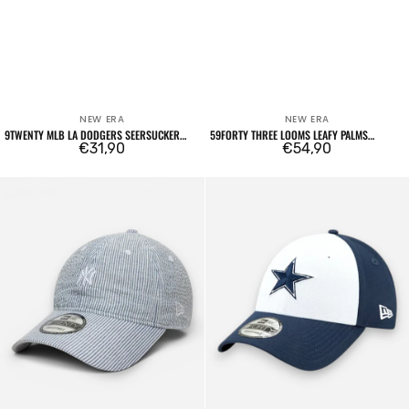
NEW ERA
NEW ERA
Venditore:
Venditore:
9TWENTY MLB LA DODGERS SEERSUCKER
59FORTY THREE LOOMS LEAFY PALMS
LIGHT BLUE
Prezzo
€31,90
BOSTON RED SOX
Prezzo
€54,90
regolare
regolare
9TWENTY
9FORTY
New
Dallas
York
Cowboys
Yankees
The
MLB
League
Seersucker
blue
Blu
Navy