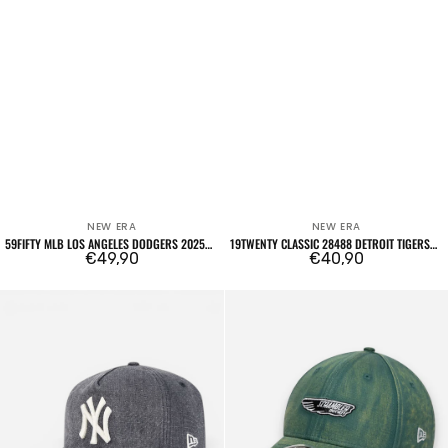
NEW ERA
NEW ERA
Venditore:
Venditore:
59FIFTY MLB LOS ANGELES DODGERS 2025
19TWENTY CLASSIC 28488 DETROIT TIGERS
CHAMPIONS
Prezzo
€49,90
OTC
Prezzo
€40,90
regolare
regolare
19TWENTY
9FORTY
Classic
M-
28488
Crown
New
Ducati
York
Motorsport
Yankees
SP26
OTC
Scrambler