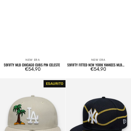
NEW ERA
NEW ERA
Venditore:
Venditore:
59FIFTY MLB CHICAGO CUBS PIN CELESTE
59FIFTY FITTED NEW YORK YANKEES MLB
Prezzo
€54,90
FOOD ICON NAVY
Prezzo
€54,90
regolare
regolare
59FIFTY
59FIFTY
ESAURITO
MLB
Fitted
Los
New
Angeles
York
Dodgers
Yankees
Food
MLB
Icon
Chain
Cream
Wrap