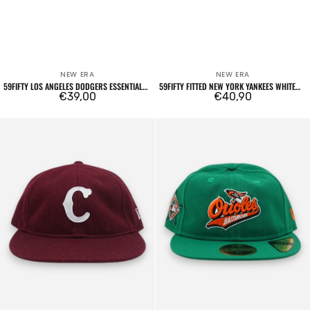
NEW ERA
NEW ERA
Venditore:
Venditore:
59FIFTY LOS ANGELES DODGERS ESSENTIAL
59FIFTY FITTED NEW YORK YANKEES WHITE
YELLOW
Prezzo
€39,00
CROWN
Prezzo
€40,90
regolare
regolare
59FIFTY
59FIFTY
Fitted
MLB
Cooperstown
Coop
Cincinnati
Pin
Reds
Retro
Bordeaux
Crown
Baltimore
Orioles
Green
Orange