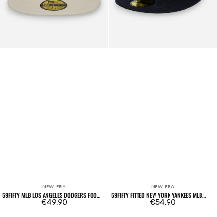
Navy
NEW ERA
NEW ERA
Venditore:
Venditore:
59FIFTY MLB LOS ANGELES DODGERS FOOD
59FIFTY FITTED NEW YORK YANKEES MLB
ICON CREAM
Prezzo
€49,90
CHAIN WRAP NAVY
Prezzo
€54,90
regolare
regolare