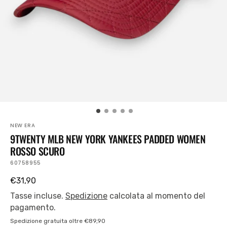
visualizzazione
galleria
NEW ERA
9TWENTY MLB NEW YORK YANKEES PADDED WOMEN
ROSSO SCURO
SKU:
60758955
Prezzo
€31,90
regolare
Tasse incluse.
Spedizione
calcolata al momento del
pagamento.
Spedizione gratuita oltre €89,90