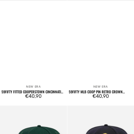
NEW ERA
NEW ERA
Venditore:
Venditore:
59FIFTY FITTED COOPERSTOWN CINCINNATI
59FIFTY MLB COOP PIN RETRO CROWN
REDS BORDEAUX
Prezzo
€40,90
BALTIMORE ORIOLES GREEN ORANGE
Prezzo
€40,90
regolare
regolare
59FIFTY
59FIFTY
Fitted
Fitted
New
Seattle
York
Mariners