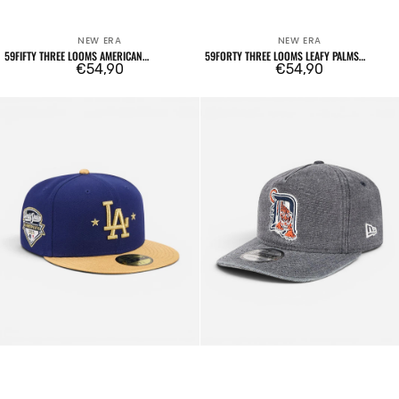
NEW ERA
NEW ERA
Venditore:
Venditore:
59FIFTY THREE LOOMS AMERICAN
59FORTY THREE LOOMS LEAFY PALMS
HERRINGBONE FITTED
Prezzo
€54,90
CHICAGO WHITE SOX
Prezzo
€54,90
regolare
regolare
59FIFTY
19TWENTY
MLB
Classic
Los
28488
Angeles
Detroit
Dodgers
Tigers
2025
OTC
Champions