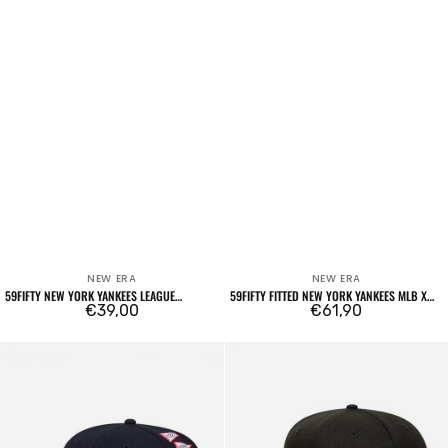
NEW ERA
NEW ERA
Venditore:
Venditore:
59FIFTY NEW YORK YANKEES LEAGUE
59FIFTY FITTED NEW YORK YANKEES MLB X
ESSENTIAL CREAM
Prezzo
€39,00
SPIKE LEE PATCHES BLU NAVY
Prezzo
€61,90
regolare
regolare
59FIFTY
59FIFTY
Fitted
Atlanta
New
Braves
York
Essential
Yankees
Black