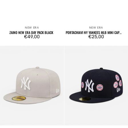
NEW ERA
NEW ERA
Venditore:
Venditore:
ZAINO NEW ERA DAY PACK BLACK
PORTACHIAVI NY YANKEES MLB MINI CAP
Prezzo
€49,00
BLACK CAP POUCH
Prezzo
€25,00
regolare
regolare
59FIFTY
59FIFTY
New
Fitted
York
New
Yankees
York
League
Yankees
Essential
MLB
Cream
X
Spike
Lee
Patches
Blu
Navy