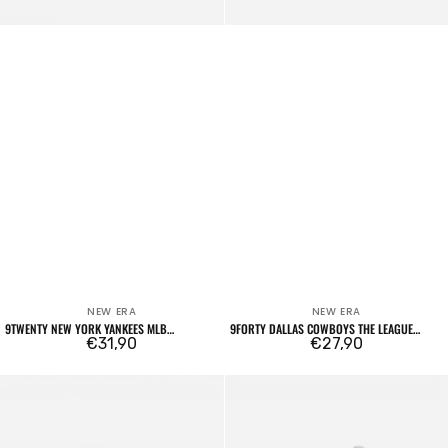
NEW ERA
NEW ERA
Venditore:
Venditore:
9TWENTY NEW YORK YANKEES MLB
9FORTY DALLAS COWBOYS THE LEAGUE
SEERSUCKER BLU NAVY
Prezzo
€31,90
BLUE
Prezzo
€27,90
regolare
regolare
59FIFTY
59FORTY
Three
Three
Looms
Looms