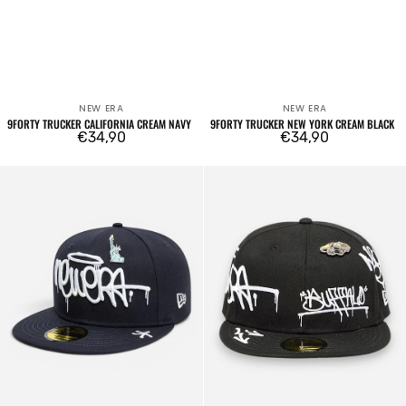
NEW ERA
NEW ERA
Venditore:
Venditore:
9FORTY TRUCKER CALIFORNIA CREAM NAVY
9FORTY TRUCKER NEW YORK CREAM BLACK
Prezzo
€34,90
Prezzo
€34,90
regolare
regolare
59FIFTY
59FIFTY
New
New
Era
Era
Graffiti
Graffiti
Tags
Tags
Navy
Black