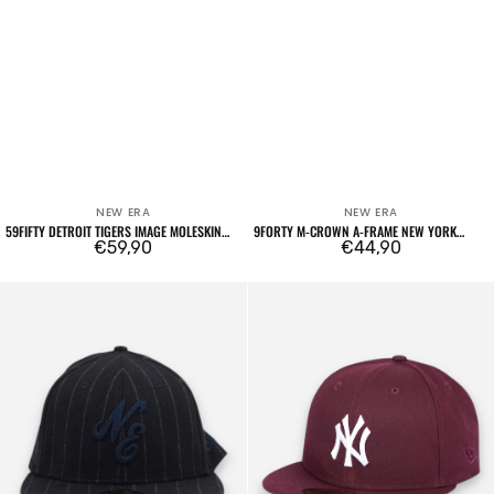
NEW ERA
NEW ERA
Venditore:
Venditore:
59FIFTY DETROIT TIGERS IMAGE MOLESKIN
9FORTY M-CROWN A-FRAME NEW YORK
RETRO CROWN NAVY
Prezzo
€59,90
YANKEES EMBLEM MLB NAVY
Prezzo
€44,90
regolare
regolare
59FIFTY
59FIFTY
New
Fitted
Era
New
Logo
York
Navy
Yankees
Bordeaux