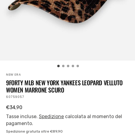
piano
nella
visualizzazione
Galleria
NEW ERA
9FORTY MLB NEW YORK YANKEES LEOPARD VELLUTO
WOMEN MARRONE SCURO
SKU:
60759057
Prezzo
€34,90
regolare
Tasse incluse.
Spedizione
calcolata al momento del
pagamento.
Spedizione gratuita oltre €89,90