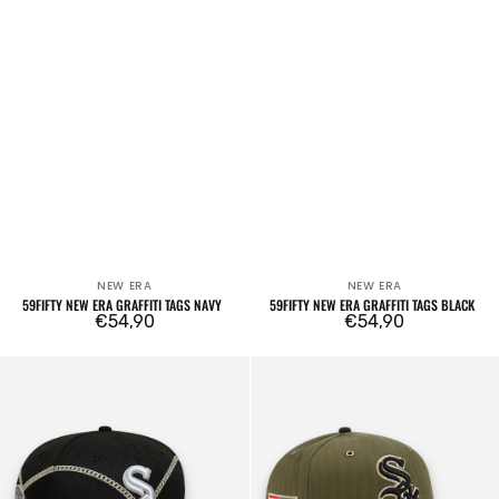
NEW ERA
NEW ERA
Venditore:
Venditore:
59FIFTY NEW ERA GRAFFITI TAGS NAVY
59FIFTY NEW ERA GRAFFITI TAGS BLACK
Prezzo
€54,90
Prezzo
€54,90
regolare
regolare
59FIFTY
59FIFTY
Chicago
Chicago
White
White
Sox
Sox
Mlb
MLB
Chain
Herringbone