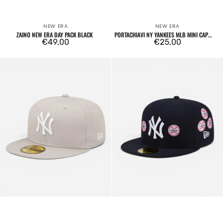
NEW ERA
NEW ERA
Venditore:
Venditore:
ZAINO NEW ERA DAY PACK BLACK
PORTACHIAVI NY YANKEES MLB MINI CAP
Prezzo
€49,00
BLACK CAP POUCH
Prezzo
€25,00
regolare
regolare
59FIFTY
59FIFTY
New
Fitted
York
New
Yankees
York
League
Yankees
Essential
MLB
Cream
X
Spike
Lee
Patches
Blu
Navy