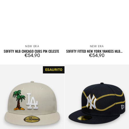
NEW ERA
NEW ERA
Venditore:
Venditore:
59FIFTY MLB CHICAGO CUBS PIN CELESTE
59FIFTY FITTED NEW YORK YANKEES MLB
Prezzo
€54,90
FOOD ICON NAVY
Prezzo
€54,90
regolare
regolare
59FIFTY
59FIFTY
ESAURITO
MLB
Fitted
Los
New
Angeles
York
Dodgers
Yankees
Food
MLB
Icon
Chain
Cream
Wrap
Navy