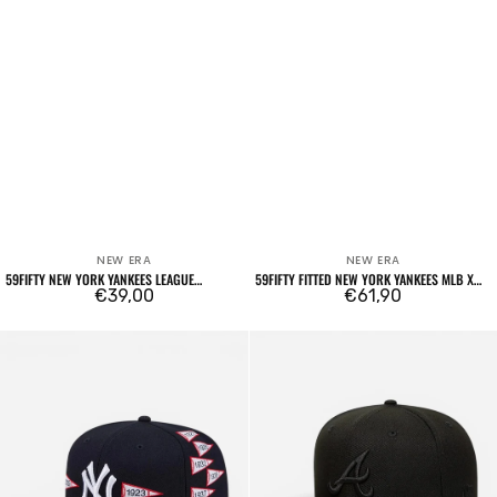
NEW ERA
NEW ERA
Venditore:
Venditore:
59FIFTY NEW YORK YANKEES LEAGUE
59FIFTY FITTED NEW YORK YANKEES MLB X
ESSENTIAL CREAM
Prezzo
€39,00
SPIKE LEE PATCHES BLU NAVY
Prezzo
€61,90
regolare
regolare
59FIFTY
59FIFTY
Fitted
Atlanta
New
Braves
York
Essential
Yankees
Black
MLB
/
X
Black