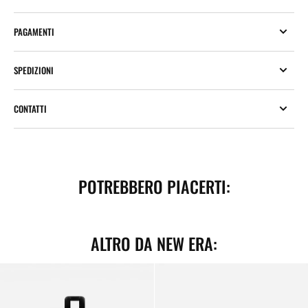
PAGAMENTI
SPEDIZIONI
CONTATTI
POTREBBERO PIACERTI:
ALTRO DA NEW ERA:
Zaino
Portachiavi
New
NY
Era
Yankees