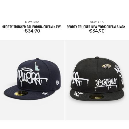
NEW ERA
NEW ERA
Venditore:
Venditore:
9FORTY TRUCKER CALIFORNIA CREAM NAVY
9FORTY TRUCKER NEW YORK CREAM BLACK
Prezzo
€34,90
Prezzo
€34,90
regolare
regolare
59FIFTY
59FIFTY
New
New
Era
Era
Graffiti
Graffiti
Tags
Tags
Navy
Black