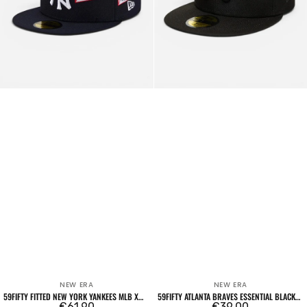
Spike
Lee
Flags
Blu
Navy
NEW ERA
NEW ERA
Venditore:
Venditore:
59FIFTY FITTED NEW YORK YANKEES MLB X
59FIFTY ATLANTA BRAVES ESSENTIAL BLACK
SPIKE LEE FLAGS BLU NAVY
Prezzo
€61,90
/ BLACK
Prezzo
€39,00