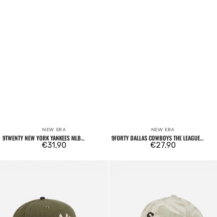
NEW ERA
NEW ERA
Venditore:
Venditore:
9TWENTY NEW YORK YANKEES MLB
9FORTY DALLAS COWBOYS THE LEAGUE
SEERSUCKER BLU NAVY
Prezzo
€31,90
BLUE
Prezzo
€27,90
regolare
regolare
59FIFTY
59FORTY
Three
Three
Looms
Looms
American
Leafy
Herringbone
Palms