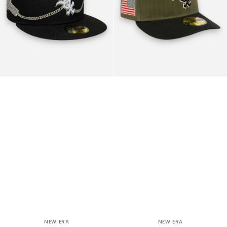
Wrap
Dark
Green
NEW ERA
NEW ERA
Venditore:
Venditore: