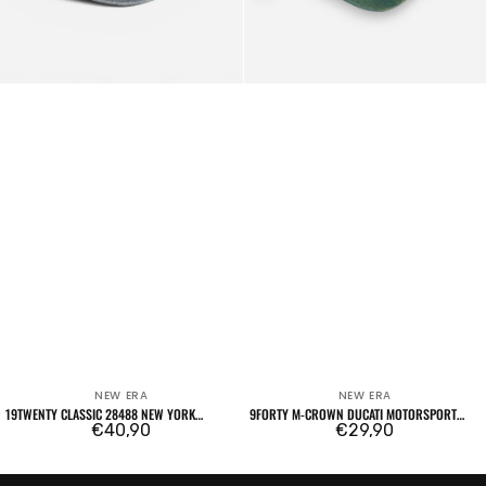
NEW ERA
NEW ERA
Venditore:
Venditore:
19TWENTY CLASSIC 28488 NEW YORK
9FORTY M-CROWN DUCATI MOTORSPORT
YANKEES OTC
Prezzo
€40,90
SP26 SCRAMBLER DARK GREEN
Prezzo
€29,90
regolare
regolare