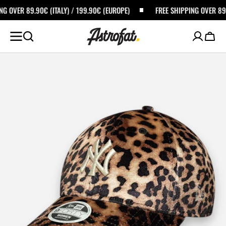
ALTA AL
ALY) / 199.90€ (EUROPE)
FREE SHIPPING OVER 89.90€ (ITALY) / 199
ONTENUTO
Carrel
Apri
i
media
in
primo