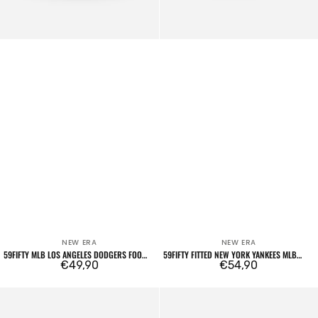
NEW ERA
NEW ERA
Venditore:
Venditore:
59FIFTY MLB LOS ANGELES DODGERS FOOD
59FIFTY FITTED NEW YORK YANKEES MLB
ICON CREAM
Prezzo
€49,90
CHAIN WRAP NAVY
Prezzo
€54,90
regolare
regolare
9FORTY
9FORTY
Trucker
Trucker