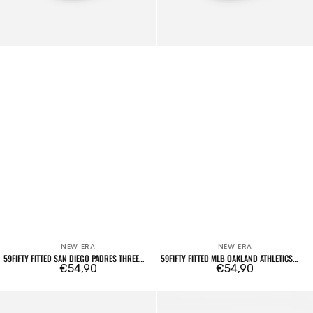
Dark
Green
NEW ERA
NEW ERA
Venditore:
Venditore:
59FIFTY FITTED SAN DIEGO PADRES THREE
59FIFTY FITTED MLB OAKLAND ATHLETICS
LOOMS AMERICAN HERRINGBONE
Prezzo
€54,90
THREE LOOMS AMERICAN HERRINGBONE
Prezzo
€54,90
DARK GREEN
regolare
regolare
9TWENTY
59FORTY