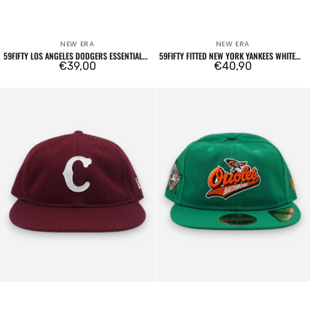
NEW ERA
NEW ERA
Venditore:
Venditore:
59FIFTY LOS ANGELES DODGERS ESSENTIAL
59FIFTY FITTED NEW YORK YANKEES WHITE
YELLOW
Prezzo
€39,00
CROWN
Prezzo
€40,90
regolare
regolare
59FIFTY
59FIFTY
Fitted
MLB
Cooperstown
Coop
Cincinnati
Pin
Reds
Retro
Bordeaux
Crown
Baltimore
Orioles
Green
Orange