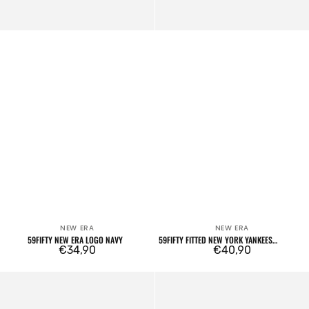
NEW ERA
NEW ERA
Venditore:
Venditore:
59FIFTY NEW ERA LOGO NAVY
59FIFTY FITTED NEW YORK YANKEES
Prezzo
€34,90
BORDEAUX
Prezzo
€40,90
regolare
regolare
59FIFTY
59FIFTY
Los
Fitted