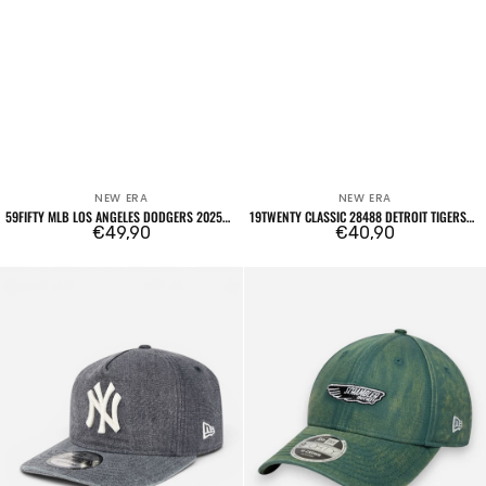
NEW ERA
NEW ERA
Venditore:
Venditore:
59FIFTY MLB LOS ANGELES DODGERS 2025
19TWENTY CLASSIC 28488 DETROIT TIGERS
CHAMPIONS
Prezzo
€49,90
OTC
Prezzo
€40,90
regolare
regolare
19TWENTY
9FORTY
Classic
M-
28488
Crown
New
Ducati
York
Motorsport
Yankees
SP26
OTC
Scrambler
Dark
Green