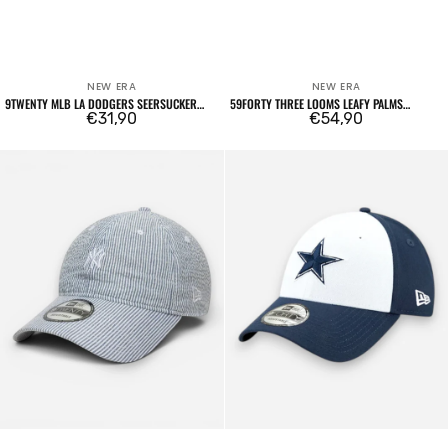
NEW ERA
NEW ERA
Venditore:
Venditore:
9TWENTY MLB LA DODGERS SEERSUCKER
59FORTY THREE LOOMS LEAFY PALMS
LIGHT BLUE
Prezzo
€31,90
BOSTON RED SOX
Prezzo
€54,90
regolare
regolare
9TWENTY
9FORTY
New
Dallas
York
Cowboys
Yankees
The
MLB
League
Seersucker
blue
Blu
Navy