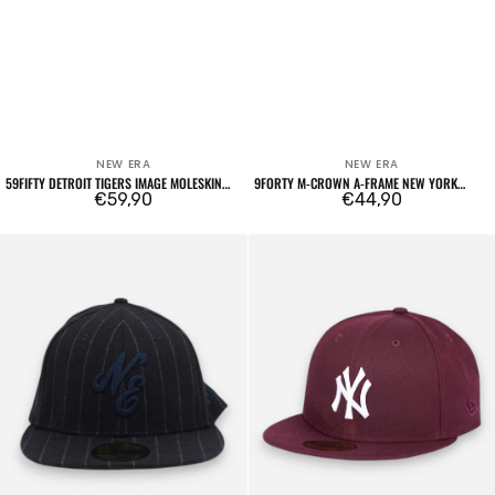
NEW ERA
NEW ERA
Venditore:
Venditore:
59FIFTY DETROIT TIGERS IMAGE MOLESKIN
9FORTY M-CROWN A-FRAME NEW YORK
RETRO CROWN NAVY
Prezzo
€59,90
YANKEES EMBLEM MLB NAVY
Prezzo
€44,90
regolare
regolare
59FIFTY
59FIFTY
New
Fitted
Era
New
Logo
York
Navy
Yankees
Bordeaux