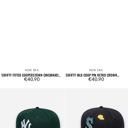
NEW ERA
NEW ERA
Venditore:
Venditore:
59FIFTY FITTED COOPERSTOWN CINCINNATI
59FIFTY MLB COOP PIN RETRO CROWN
REDS BORDEAUX
Prezzo
€40,90
BALTIMORE ORIOLES GREEN ORANGE
Prezzo
€40,90
regolare
regolare
59FIFTY
59FIFTY
Fitted
Fitted
New
Seattle
York
Mariners
Yankees
Cooperstown
MLB
MLB