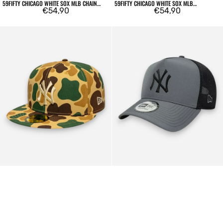
59FIFTY CHICAGO WHITE SOX MLB CHAIN
59FIFTY CHICAGO WHITE SOX MLB
WRAP
Prezzo
€54,90
HERRINGBONE DARK GREEN
Prezzo
€54,90
regolare
regolare
59FIFTY
9FORTY
Fitted
A-
New
Frame
York
Trucker
Yankees
New
MLB
York
Camo
Yankees
Beige
League
Essential
Charcoal