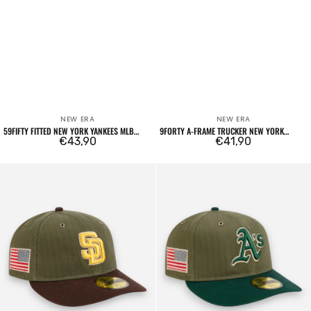
NEW ERA
NEW ERA
Venditore:
Venditore:
59FIFTY FITTED NEW YORK YANKEES MLB
9FORTY A-FRAME TRUCKER NEW YORK
CAMO BEIGE
Prezzo
€43,90
YANKEES LEAGUE ESSENTIAL CHARCOAL
Prezzo
€41,90
regolare
regolare
59FIFTY
59FIFTY
Fitted
Fitted
San
MLB
Diego
Oakland
Padres
Athletics
Three
Three
Looms
Looms
American
American
Herringbone
Herringbone