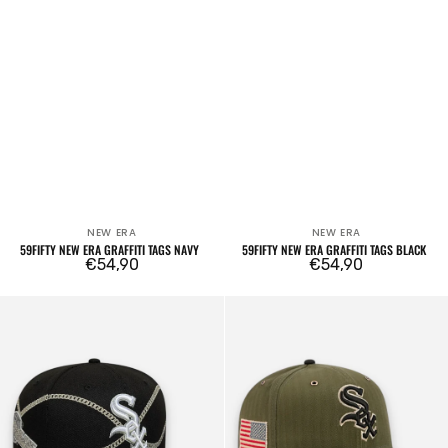
NEW ERA
NEW ERA
Venditore:
Venditore:
59FIFTY NEW ERA GRAFFITI TAGS NAVY
59FIFTY NEW ERA GRAFFITI TAGS BLACK
Prezzo
€54,90
Prezzo
€54,90
regolare
regolare
59FIFTY
59FIFTY
Chicago
Chicago
White
White
Sox
Sox
Mlb
MLB
Chain
Herringbone
Wrap
Dark