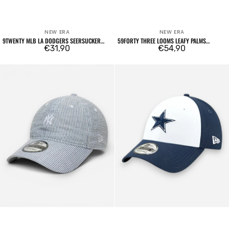
NEW ERA
NEW ERA
Venditore:
Venditore:
9TWENTY MLB LA DODGERS SEERSUCKER
59FORTY THREE LOOMS LEAFY PALMS
LIGHT BLUE
Prezzo
€31,90
BOSTON RED SOX
Prezzo
€54,90
regolare
regolare
9TWENTY
9FORTY
New
Dallas
York
Cowboys
Yankees
The
MLB
League
Seersucker
blue
Blu
Navy