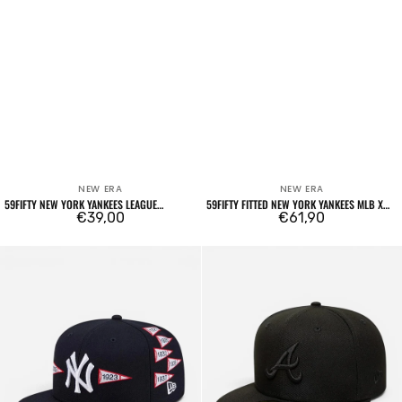
NEW ERA
NEW ERA
Venditore:
Venditore:
59FIFTY NEW YORK YANKEES LEAGUE
59FIFTY FITTED NEW YORK YANKEES MLB X
ESSENTIAL CREAM
Prezzo
€39,00
SPIKE LEE PATCHES BLU NAVY
Prezzo
€61,90
regolare
regolare
59FIFTY
59FIFTY
Fitted
Atlanta
New
Braves
York
Essential
Yankees
Black
MLB
/
X
Black
Spike