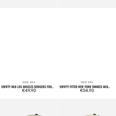
NEW ERA
NEW ERA
Venditore:
Venditore:
59FIFTY MLB LOS ANGELES DODGERS FOOD
59FIFTY FITTED NEW YORK YANKEES MLB
ICON CREAM
Prezzo
€49,90
CHAIN WRAP NAVY
Prezzo
€54,90
regolare
regolare
9FORTY
9FORTY
Trucker
Trucker
California
New