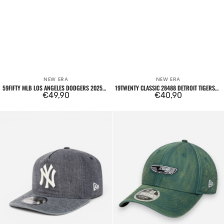
NEW ERA
NEW ERA
Venditore:
Venditore:
59FIFTY MLB LOS ANGELES DODGERS 2025
19TWENTY CLASSIC 28488 DETROIT TIGERS
CHAMPIONS
Prezzo
€49,90
OTC
Prezzo
€40,90
regolare
regolare
19TWENTY
9FORTY
Classic
M-
28488
Crown
New
Ducati
York
Motorsport
Yankees
SP26
OTC
Scrambler
Dark
Green