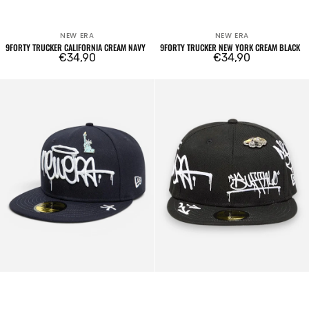
NEW ERA
NEW ERA
Venditore:
Venditore:
9FORTY TRUCKER CALIFORNIA CREAM NAVY
9FORTY TRUCKER NEW YORK CREAM BLACK
Prezzo
€34,90
Prezzo
€34,90
regolare
regolare
59FIFTY
59FIFTY
New
New
Era
Era
Graffiti
Graffiti
Tags
Tags
Navy
Black