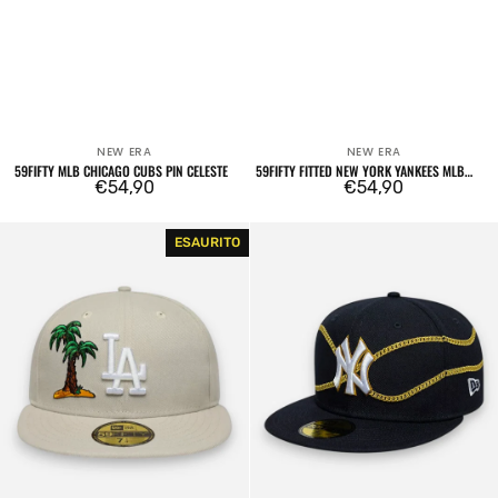
NEW ERA
NEW ERA
Venditore:
Venditore:
59FIFTY MLB CHICAGO CUBS PIN CELESTE
59FIFTY FITTED NEW YORK YANKEES MLB
Prezzo
€54,90
FOOD ICON NAVY
Prezzo
€54,90
regolare
regolare
59FIFTY
59FIFTY
ESAURITO
MLB
Fitted
Los
New
Angeles
York
Dodgers
Yankees
Food
MLB
Icon
Chain
Cream
Wrap
Navy