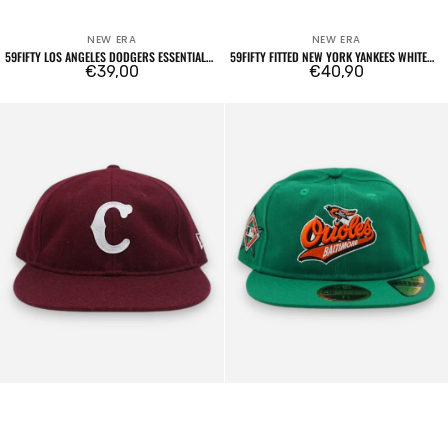
NEW ERA
NEW ERA
Venditore:
Venditore:
59FIFTY LOS ANGELES DODGERS ESSENTIAL
59FIFTY FITTED NEW YORK YANKEES WHITE
YELLOW
Prezzo
€39,00
CROWN
Prezzo
€40,90
regolare
regolare
59FIFTY
59FIFTY
Fitted
MLB
Cooperstown
Coop
Cincinnati
Pin
Reds
Retro
Bordeaux
Crown
Baltimore
Orioles
Green
Orange