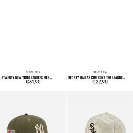
NEW ERA
NEW ERA
Venditore:
Venditore:
9TWENTY NEW YORK YANKEES MLB
9FORTY DALLAS COWBOYS THE LEAGUE
SEERSUCKER BLU NAVY
Prezzo
€31,90
BLUE
Prezzo
€27,90
regolare
regolare
59FIFTY
59FORTY
Three
Three
Looms
Looms
American
Leafy
Herringbone
Palms
Fitted
Chicago