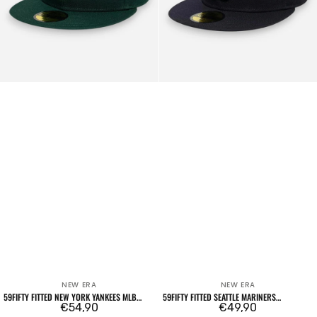
Essential
Verde
Scuro
NEW ERA
NEW ERA
Venditore:
Venditore:
59FIFTY FITTED NEW YORK YANKEES MLB
59FIFTY FITTED SEATTLE MARINERS
LEAGUE ESSENTIAL VERDE SCURO
Prezzo
€54,90
COOPERSTOWN MLB NAVY
Prezzo
€49,90