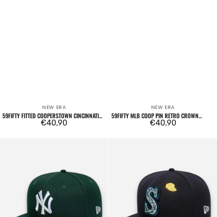
NEW ERA
NEW ERA
Venditore:
Venditore:
59FIFTY FITTED COOPERSTOWN CINCINNATI
59FIFTY MLB COOP PIN RETRO CROWN
REDS BORDEAUX
Prezzo
€40,90
BALTIMORE ORIOLES GREEN ORANGE
Prezzo
€40,90
regolare
regolare
59FIFTY
59FIFTY
Fitted
Fitted
New
Seattle
York
Mariners
Yankees
Cooperstown
MLB
MLB
League
Navy