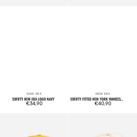
NEW ERA
NEW ERA
Venditore:
Venditore:
59FIFTY NEW ERA LOGO NAVY
59FIFTY FITTED NEW YORK YANKEES
Prezzo
€34,90
BORDEAUX
Prezzo
€40,90
regolare
regolare
59FIFTY
59FIFTY
Los
Fitted
Angeles
New