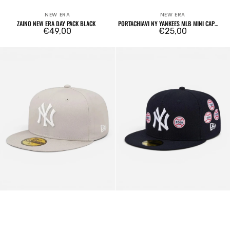
NEW ERA
NEW ERA
Venditore:
Venditore:
ZAINO NEW ERA DAY PACK BLACK
PORTACHIAVI NY YANKEES MLB MINI CAP
Prezzo
€49,00
BLACK CAP POUCH
Prezzo
€25,00
regolare
regolare
59FIFTY
59FIFTY
New
Fitted
York
New
Yankees
York
League
Yankees
Essential
MLB
Cream
X
Spike
Lee
Patches
Blu
Navy