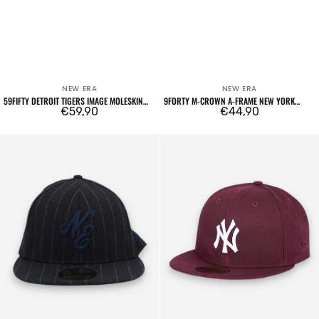
NEW ERA
NEW ERA
Venditore:
Venditore:
59FIFTY DETROIT TIGERS IMAGE MOLESKIN
9FORTY M-CROWN A-FRAME NEW YORK
RETRO CROWN NAVY
Prezzo
€59,90
YANKEES EMBLEM MLB NAVY
Prezzo
€44,90
regolare
regolare
59FIFTY
59FIFTY
New
Fitted
Era
New
Logo
York
Navy
Yankees
Bordeaux