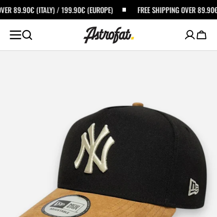
ALTA AL
) / 199.90€ (EUROPE)
FREE SHIPPING OVER 89.90€ (ITALY) / 199.90€
ONTENUTO
Carrel
Apri
i
media
in
primo