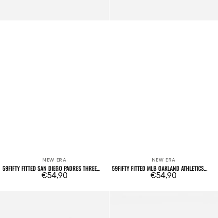
Green
NEW ERA
NEW ERA
Venditore:
Venditore:
59FIFTY FITTED SAN DIEGO PADRES THREE
59FIFTY FITTED MLB OAKLAND ATHLETICS
LOOMS AMERICAN HERRINGBONE
Prezzo
€54,90
THREE LOOMS AMERICAN HERRINGBONE
Prezzo
€54,90
DARK GREEN
regolare
regolare
9TWENTY
59FORTY
MLB
Three