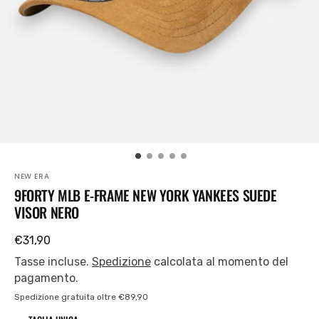
piano
nella
visualizzazione
Galleria
NEW ERA
9FORTY MLB E-FRAME NEW YORK YANKEES SUEDE
VISOR NERO
SKU:
Prezzo
€31,90
regolare
Tasse incluse.
Spedizione
calcolata al momento del
pagamento.
Spedizione gratuita oltre €89,90