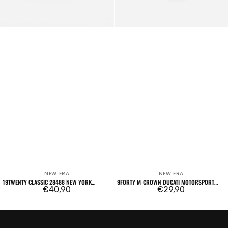
NEW ERA
NEW ERA
Venditore:
Venditore:
19TWENTY CLASSIC 28488 NEW YORK
9FORTY M-CROWN DUCATI MOTORSPORT
YANKEES OTC
Prezzo
€40,90
SP26 SCRAMBLER DARK GREEN
Prezzo
€29,90
regolare
regolare