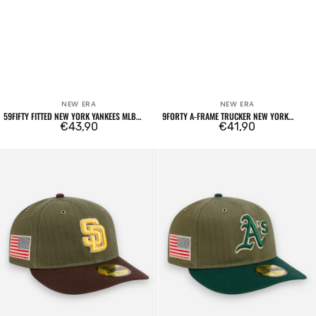
NEW ERA
NEW ERA
Venditore:
Venditore:
59FIFTY FITTED NEW YORK YANKEES MLB
9FORTY A-FRAME TRUCKER NEW YORK
CAMO BEIGE
Prezzo
€43,90
YANKEES LEAGUE ESSENTIAL CHARCOAL
Prezzo
€41,90
regolare
regolare
59FIFTY
59FIFTY
Fitted
Fitted
San
MLB
Diego
Oakland
Padres
Athletics
Three
Three
Looms
Looms
American
American
Herringbone
Herringbone
Dark