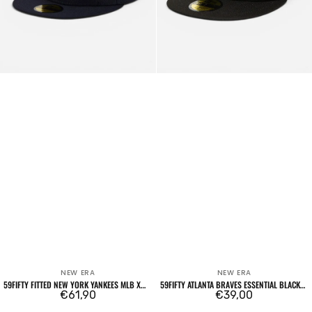
Lee
Flags
Blu
Navy
NEW ERA
NEW ERA
Venditore:
Venditore:
59FIFTY FITTED NEW YORK YANKEES MLB X
59FIFTY ATLANTA BRAVES ESSENTIAL BLACK
SPIKE LEE FLAGS BLU NAVY
Prezzo
€61,90
/ BLACK
Prezzo
€39,00
regolare
regolare