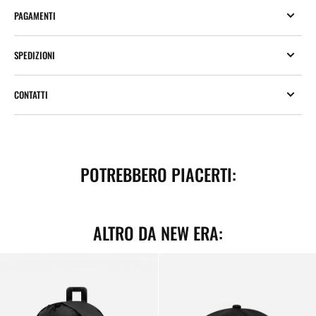
PAGAMENTI
SPEDIZIONI
CONTATTI
POTREBBERO PIACERTI:
ALTRO DA NEW ERA:
Zaino
Portachiavi
New
NY
Era
Yankees
Day
MLB