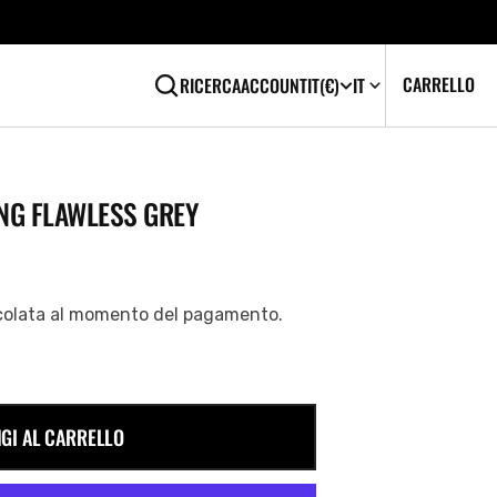
CA
0
CARRELLO
RICERCA
ACCOUNT
IT
(€)
IT
EL
NG FLAWLESS GREY
colata al momento del pagamento.
GI AL CARRELLO