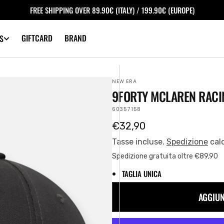
FREE SHIPPING OVER 89.90€ (ITALY) / 199.90€ (EUROPE)
GIFTCARD
BRAND
S
NEW ERA
9FORTY MCLAREN RACI
SKU:
60357158
Prezzo
€32,90
regolare
Tasse incluse.
Spedizione
cal
Spedizione gratuita oltre €89,90
TAGLIA UNICA
AGGIUN