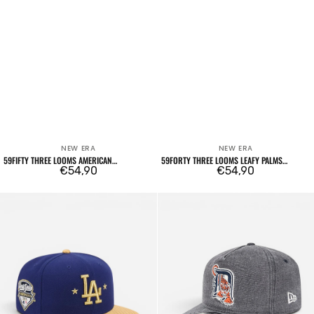
NEW ERA
NEW ERA
Venditore:
Venditore:
59FIFTY THREE LOOMS AMERICAN
59FORTY THREE LOOMS LEAFY PALMS
HERRINGBONE FITTED
Prezzo
€54,90
CHICAGO WHITE SOX
Prezzo
€54,90
regolare
regolare
59FIFTY
19TWENTY
MLB
Classic
Los
28488
Angeles
Detroit
Dodgers
Tigers
2025
OTC
Champions