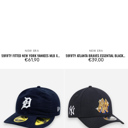
NEW ERA
NEW ERA
Venditore:
Venditore:
59FIFTY FITTED NEW YORK YANKEES MLB X
59FIFTY ATLANTA BRAVES ESSENTIAL BLACK
SPIKE LEE FLAGS BLU NAVY
Prezzo
€61,90
/ BLACK
Prezzo
€39,00
regolare
regolare
59FIFTY
9FORTY
Detroit
M-
Tigers
Crown
Image
A-
Moleskin
Frame
Retro
New
Crown
York
Navy
Yankees
Emblem