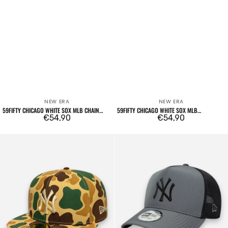
NEW ERA
NEW ERA
Venditore:
Venditore:
59FIFTY CHICAGO WHITE SOX MLB CHAIN
59FIFTY CHICAGO WHITE SOX MLB
WRAP
Prezzo
€54,90
HERRINGBONE DARK GREEN
Prezzo
€54,90
regolare
regolare
59FIFTY
9FORTY
Fitted
A-
New
Frame
York
Trucker
Yankees
New
MLB
York
Camo
Yankees
Beige
League