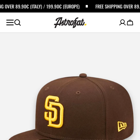
ALTA AL
TALY) / 199.90€ (EUROPE)
FREE SHIPPING OVER 89.90€ (ITALY) / 199
ONTENUTO
Carrel
Apri
i
media
in
primo