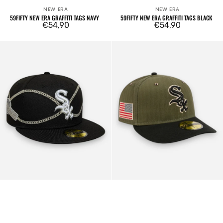
NEW ERA
NEW ERA
Venditore:
Venditore:
59FIFTY NEW ERA GRAFFITI TAGS NAVY
59FIFTY NEW ERA GRAFFITI TAGS BLACK
Prezzo
€54,90
Prezzo
€54,90
regolare
regolare
59FIFTY
59FIFTY
Chicago
Chicago
White
White
Sox
Sox
Mlb
MLB
Chain
Herringbone
Wrap
Dark
Green