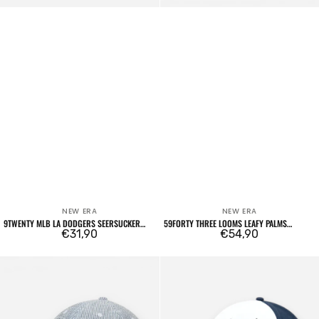
NEW ERA
NEW ERA
Venditore:
Venditore:
9TWENTY MLB LA DODGERS SEERSUCKER
59FORTY THREE LOOMS LEAFY PALMS
LIGHT BLUE
Prezzo
€31,90
BOSTON RED SOX
Prezzo
€54,90
regolare
regolare
9TWENTY
9FORTY
New
Dallas
York
Cowboys
Yankees
The