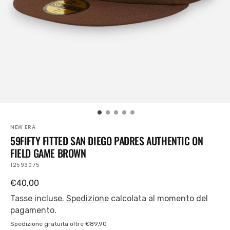
piano
nella
visualizzazione
Galleria
NEW ERA
59FIFTY FITTED SAN DIEGO PADRES AUTHENTIC ON
FIELD GAME BROWN
SKU:
12593075
Prezzo
€40,00
regolare
Tasse incluse.
Spedizione
calcolata al momento del
pagamento.
Spedizione gratuita oltre €89,90