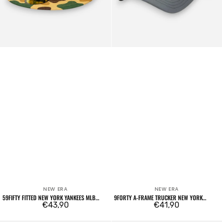
Essential
Charcoal
NEW ERA
NEW ERA
Venditore:
Venditore:
59FIFTY FITTED NEW YORK YANKEES MLB
9FORTY A-FRAME TRUCKER NEW YORK
CAMO BEIGE
Prezzo
€43,90
YANKEES LEAGUE ESSENTIAL CHARCOAL
Prezzo
€41,90
regolare
regolare