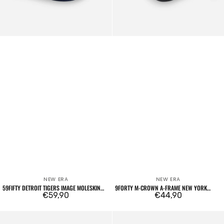
MLB
Navy
NEW ERA
NEW ERA
Venditore:
Venditore:
59FIFTY DETROIT TIGERS IMAGE MOLESKIN
9FORTY M-CROWN A-FRAME NEW YORK
RETRO CROWN NAVY
Prezzo
€59,90
YANKEES EMBLEM MLB NAVY
Prezzo
€44,90
regolare
regolare
59FIFTY
59FIFTY