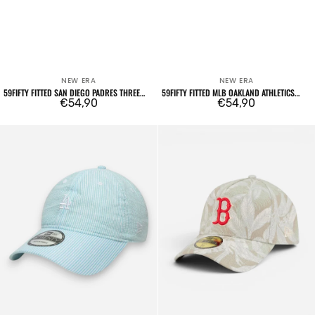
NEW ERA
NEW ERA
Venditore:
Venditore:
59FIFTY FITTED SAN DIEGO PADRES THREE
59FIFTY FITTED MLB OAKLAND ATHLETICS
LOOMS AMERICAN HERRINGBONE
Prezzo
€54,90
THREE LOOMS AMERICAN HERRINGBONE
Prezzo
€54,90
DARK GREEN
regolare
regolare
9TWENTY
59FORTY
MLB
Three
LA
Looms
Dodgers
Leafy
Seersucker
Palms
Light
Boston
Blue
Red
Sox