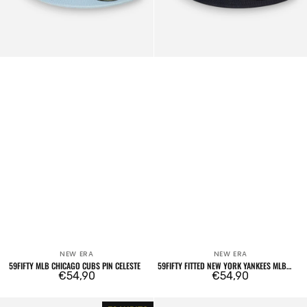
NEW ERA
NEW ERA
Venditore:
Venditore:
59FIFTY MLB CHICAGO CUBS PIN CELESTE
59FIFTY FITTED NEW YORK YANKEES MLB
Prezzo
€54,90
FOOD ICON NAVY
Prezzo
€54,90
regolare
regolare
59FIFTY
59FIFTY