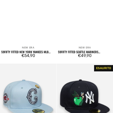
NEW ERA
NEW ERA
Venditore:
Venditore:
59FIFTY FITTED NEW YORK YANKEES MLB
59FIFTY FITTED SEATTLE MARINERS
LEAGUE ESSENTIAL VERDE SCURO
Prezzo
€54,90
COOPERSTOWN MLB NAVY
Prezzo
€49,90
regolare
regolare
59FIFTY
59FIFTY
ESAURITO
MLB
Fitted
Chicago
New
Cubs
York
Pin
Yankees
Celeste
MLB
Food
Icon
Navy