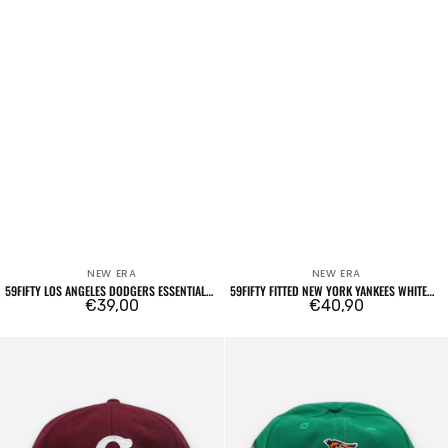
NEW ERA
NEW ERA
Venditore:
Venditore:
59FIFTY LOS ANGELES DODGERS ESSENTIAL
59FIFTY FITTED NEW YORK YANKEES WHITE
YELLOW
Prezzo
€39,00
CROWN
Prezzo
€40,90
regolare
regolare
59FIFTY
59FIFTY
Fitted
MLB
Cooperstown
Coop
Cincinnati
Pin
Reds
Retro