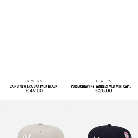
NEW ERA
NEW ERA
Venditore:
Venditore:
ZAINO NEW ERA DAY PACK BLACK
PORTACHIAVI NY YANKEES MLB MINI CAP
Prezzo
€49,00
BLACK CAP POUCH
Prezzo
€25,00
regolare
regolare
59FIFTY
59FIFTY
New
Fitted
York
New
Yankees
York
League
Yankees