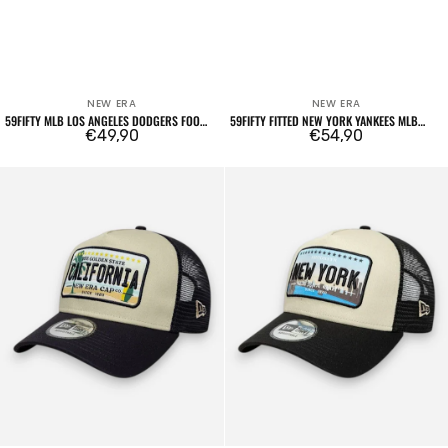
NEW ERA
NEW ERA
Venditore:
Venditore:
59FIFTY MLB LOS ANGELES DODGERS FOOD
59FIFTY FITTED NEW YORK YANKEES MLB
ICON CREAM
Prezzo
€49,90
CHAIN WRAP NAVY
Prezzo
€54,90
regolare
regolare
9FORTY
9FORTY
Trucker
Trucker
California
New
Cream
York
Navy
Cream
Black