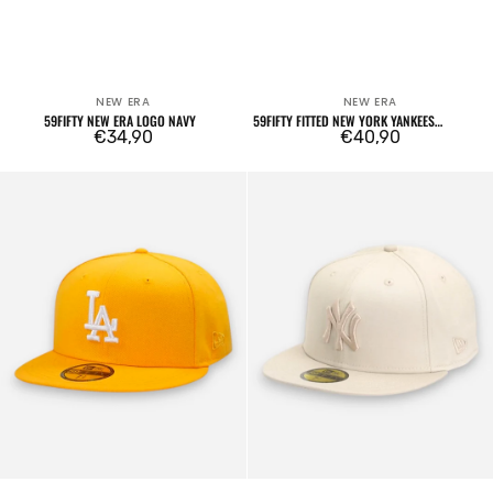
NEW ERA
NEW ERA
Venditore:
Venditore:
59FIFTY NEW ERA LOGO NAVY
59FIFTY FITTED NEW YORK YANKEES
Prezzo
€34,90
BORDEAUX
Prezzo
€40,90
regolare
regolare
59FIFTY
59FIFTY
Los
Fitted
Angeles
New
Dodgers
York
Essential
Yankees
Yellow
White
Crown