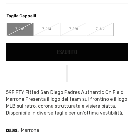
Taglia Cappelli
7 1/8
7 1/4
7 3/8
7 1/2
VARIANTE
VARIANTE
VARIANTE
VARIANTE
ESAURITA
ESAURITA
ESAURITA
ESAURITA
O
O
O
O
NON
NON
NON
NON
ESAURITO
DISPONIBILE
DISPONIBILE
DISPONIBILE
DISPONIBILE
59FIFTY Fitted San Diego Padres Authentic On Field
Marrone Presenta il logo del team sul frontino e il logo
MLB sul retro, corona strutturata e visiera piatta,
Disponibile in diverse taglie per un'ottima vestibilità.
COLORE:
Marrone