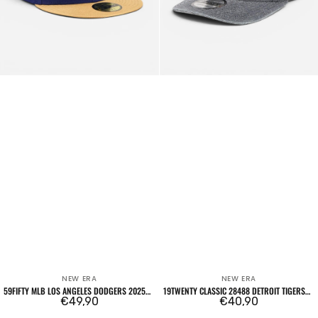
NEW ERA
NEW ERA
Venditore:
Venditore:
59FIFTY MLB LOS ANGELES DODGERS 2025
19TWENTY CLASSIC 28488 DETROIT TIGERS
CHAMPIONS
Prezzo
€49,90
OTC
Prezzo
€40,90