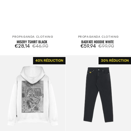
PROPAGANDA CLOTHING
PROPAGANDA CLOTHING
Fournisseur:
Fournisseur:
MISERY TSHIRT BLACK
BADFATE HOODIE WHITE
€28,14
€46,90
€59,94
€99,90
Prix
Prix
Prix
Prix
Muerto
Mantis
40% RÉDUCTION
30% RÉDUCTION
de
habituel
de
habituel
Hoodie
Denim
vente
vente
White
Pant
Black