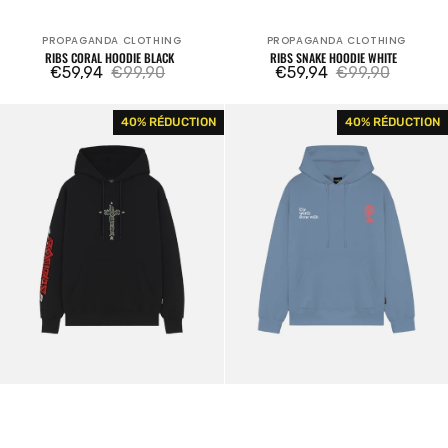
PROPAGANDA CLOTHING
PROPAGANDA CLOTHING
Fournisseur:
Fournisseur:
RIBS CORAL HOODIE BLACK
RIBS SNAKE HOODIE WHITE
€59,94
€99,90
€59,94
€99,90
Prix
Prix
Prix
Prix
Sebastian
WGW
40% RÉDUCTION
40% RÉDUCTION
de
habituel
de
habituel
Hoodie
Hoodie
vente
vente
Black
Storm