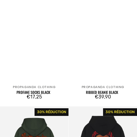
PROPAGANDA CLOTHING
PROPAGANDA CLOTHING
Fournisseur:
Fournisseur:
PROFANE SOCKS BLACK
RIBBED BEANIE BLACK
Prix
€17,25
Prix
€39,90
Idol
Juicy
habituel
habituel
30% RÉDUCTION
30% RÉDUCTION
Zip
Hoodie
Hoodie
Black
Pine