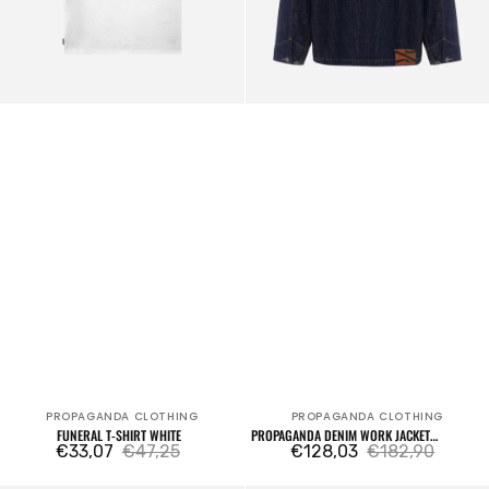
PROPAGANDA CLOTHING
PROPAGANDA CLOTHING
Fournisseur:
Fournisseur:
FUNERAL T-SHIRT WHITE
PROPAGANDA DENIM WORK JACKET
€33,07
€47,25
MATADOR
€128,03
€182,90
Prix
Prix
Prix
Prix