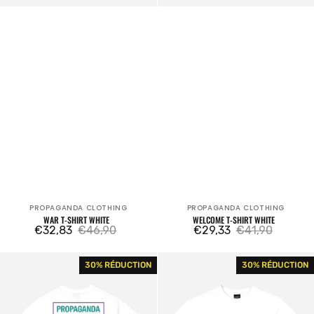
PROPAGANDA CLOTHING
PROPAGANDA CLOTHING
Fournisseur:
Fournisseur:
WAR T-SHIRT WHITE
WELCOME T-SHIRT WHITE
€32,83
€46,90
€29,33
€41,90
Prix
Prix
Prix
Prix
Label
Monster
30% RÉDUCTION
30% RÉDUCTION
de
habituel
de
habituel
Bicolor
T-
vente
vente
T-
shirt
shirt
White