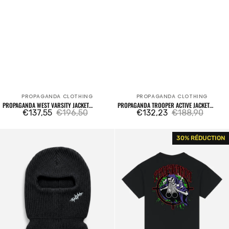
PROPAGANDA CLOTHING
PROPAGANDA CLOTHING
Fournisseur:
Fournisseur:
PROPAGANDA WEST VARSITY JACKET
PROPAGANDA TROOPER ACTIVE JACKET
BROWN
€137,55
€196,50
BROWN
€132,23
€188,90
Prix
Prix
Prix
Prix
Propaganda
Triangle
30% RÉDUCTION
de
habituel
de
habituel
Balaclava
Shooter
vente
vente
Black
T-
shirt
Black