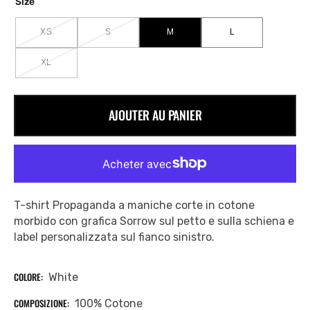
Size
XS
S
M
L
VARIANTE
VARIANTE
VARIANTE
VARIANTE
ÉPUISÉE
ÉPUISÉE
ÉPUISÉE
ÉPUISÉE
OU
OU
OU
OU
XL
VARIANTE
INDISPONIBLE
INDISPONIBLE
INDISPONIBLE
INDISPONIBLE
ÉPUISÉE
OU
INDISPONIBLE
AJOUTER AU PANIER
T-shirt Propaganda a maniche corte in cotone
morbido con grafica Sorrow sul petto e sulla schiena e
label personalizzata sul fianco sinistro.
COLORE:
White
COMPOSIZIONE:
100% Cotone