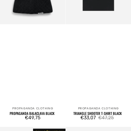
PROPAGANDA CLOTHING
PROPAGANDA CLOTHING
Fournisseur:
Fournisseur:
PROPAGANDA BALACLAVA BLACK
TRIANGLE SHOOTER T-SHIRT BLACK
Prix
€49,75
€33,07
€47,25
Prix
Prix
Sorrow
Propaganda