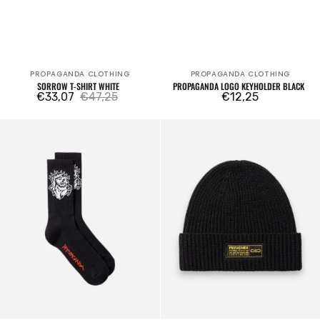
PROPAGANDA CLOTHING
PROPAGANDA CLOTHING
Fournisseur:
Fournisseur:
SORROW T-SHIRT WHITE
PROPAGANDA LOGO KEYHOLDER BLACK
€33,07
€47,25
Prix
€12,25
Prix
Prix
Profane
Ribbed
habituel
de
habituel
Socks
Beanie
vente
Black
Black