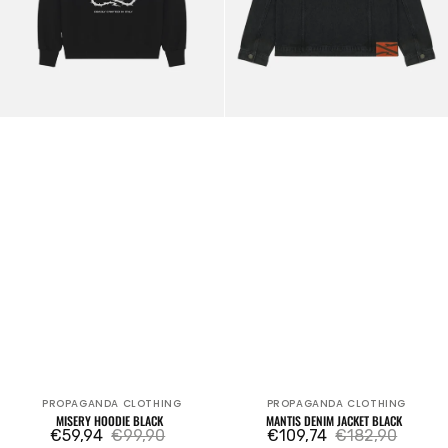
PROPAGANDA CLOTHING
PROPAGANDA CLOTHING
Fournisseur:
Fournisseur:
MISERY HOODIE BLACK
MANTIS DENIM JACKET BLACK
€59,94
€99,90
€109,74
€182,90
Prix
Prix
Prix
Prix