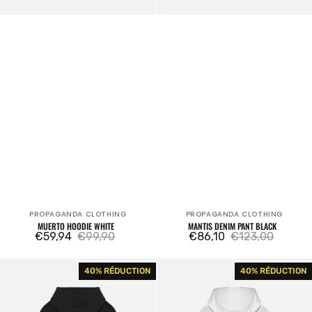
PROPAGANDA CLOTHING
PROPAGANDA CLOTHING
Fournisseur:
Fournisseur:
MUERTO HOODIE WHITE
MANTIS DENIM PANT BLACK
€59,94
€99,90
€86,10
€123,00
Prix
Prix
Prix
Prix
Ribs
Ribs
40% RÉDUCTION
40% RÉDUCTION
de
habituel
de
habituel
Coral
Snake
vente
vente
Hoodie
Hoodie