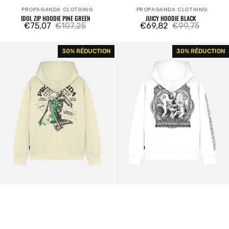
PROPAGANDA CLOTHING
PROPAGANDA CLOTHING
Fournisseur:
Fournisseur:
IDOL ZIP HOODIE PINE GREEN
JUICY HOODIE BLACK
€75,07
€107,25
€69,82
€99,75
Prix
Prix
Prix
Prix
Funeral
Sin
30% RÉDUCTION
30% RÉDUCTION
de
habituel
de
habituel
Hoodie
Hoodie
vente
vente
Cream
White