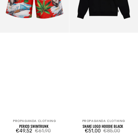
PROPAGANDA CLOTHING
PROPAGANDA CLOTHING
Fournisseur:
Fournisseur:
PERICO SWIMTRUNK
SNAKE LOGO HOODIE BLACK
€49,52
€61,90
€51,00
€85,00
Prix
Prix
Prix
Prix