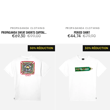
PROPAGANDA CLOTHING
PROPAGANDA CLOTHING
Fournisseur:
Fournisseur:
PROPAGANDA SWEAT SHORTS CAPITAL
PERICO SHIRT
BLACK
€69,30
€99,00
€44,74
€79,90
Prix
Prix
Prix
Prix
War
Welcome
30% RÉDUCTION
30% RÉDUCTION
de
habituel
de
habituel
T-
T-
vente
vente
shirt
shirt
White
White