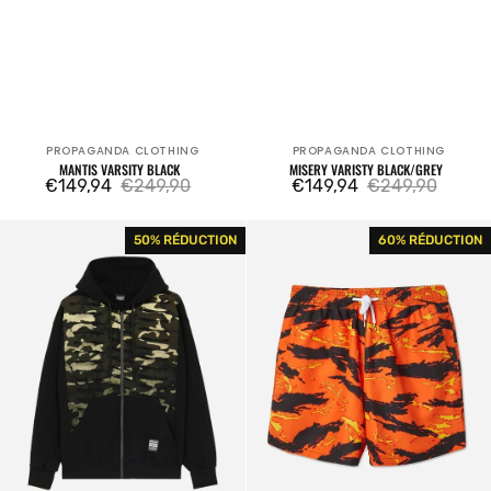
PROPAGANDA CLOTHING
PROPAGANDA CLOTHING
Fournisseur:
Fournisseur:
MANTIS VARSITY BLACK
MISERY VARISTY BLACK/GREY
€149,94
€249,90
€149,94
€249,90
Prix
Prix
Prix
Prix
Ribs
Costume
50% RÉDUCTION
60% RÉDUCTION
de
habituel
de
habituel
Hoodie
Tiger
vente
vente
Zip
Pattern
Camo
Swim
Trunks