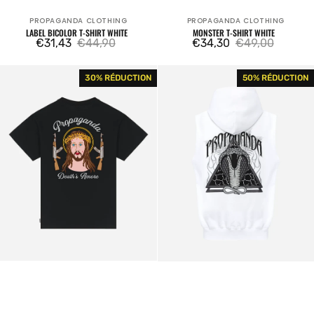
PROPAGANDA CLOTHING
PROPAGANDA CLOTHING
Fournisseur:
Fournisseur:
LABEL BICOLOR T-SHIRT WHITE
MONSTER T-SHIRT WHITE
€31,43
€44,90
€34,30
€49,00
Prix
Prix
Prix
Prix
Matador
Triangle
30% RÉDUCTION
50% RÉDUCTION
de
habituel
de
habituel
T-
Cobrahm
vente
vente
shirt
Sleeveless
Black
Hoodie
White