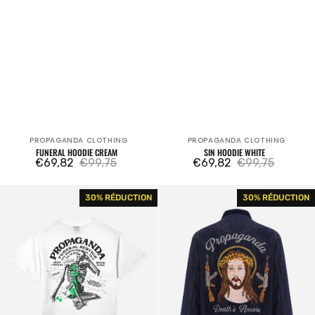
PROPAGANDA CLOTHING
PROPAGANDA CLOTHING
Fournisseur:
Fournisseur:
FUNERAL HOODIE CREAM
SIN HOODIE WHITE
€69,82
€99,75
€69,82
€99,75
Prix
Prix
Prix
Prix
Funeral
Propaganda
30% RÉDUCTION
30% RÉDUCTION
de
habituel
de
habituel
T-
Denim
vente
vente
shirt
Work
White
Jacket
Matador