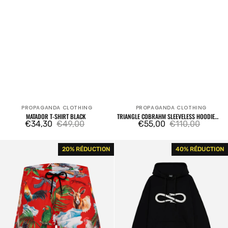
PROPAGANDA CLOTHING
PROPAGANDA CLOTHING
Fournisseur:
Fournisseur:
MATADOR T-SHIRT BLACK
TRIANGLE COBRAHM SLEEVELESS HOODIE
€34,30
€49,00
WHITE
€55,00
€110,00
Prix
Prix
Prix
Prix
Perico
Snake
20% RÉDUCTION
40% RÉDUCTION
de
habituel
de
habituel
Swimtrunk
Logo
vente
vente
Hoodie
Black