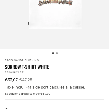
dans
la
vue
Galerie
PROPAGANDA CLOTHING
SORROW T-SHIRT WHITE
UGS:
25FWPRTS591
€33,07
€47,25
Prix
Prix
Taxe inclu.
Frais de port
calculés à la caisse.
de
habituel
Spedizione gratuita oltre €89,90
vente