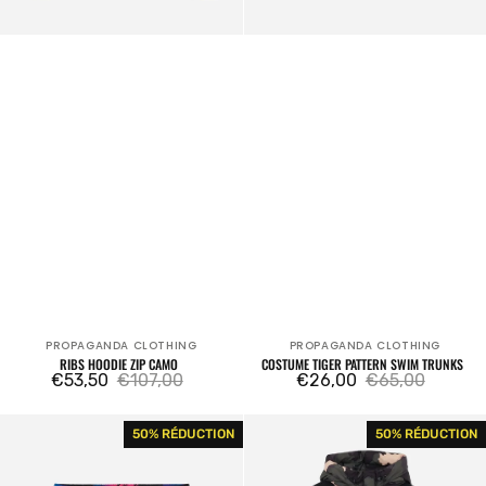
PROPAGANDA CLOTHING
PROPAGANDA CLOTHING
Fournisseur:
Fournisseur:
RIBS HOODIE ZIP CAMO
COSTUME TIGER PATTERN SWIM TRUNKS
€53,50
€107,00
€26,00
€65,00
Prix
Prix
Prix
Prix
Sunset
Propaganda
50% RÉDUCTION
50% RÉDUCTION
de
habituel
de
habituel
Swimtrunk
Italian
vente
vente
Camo