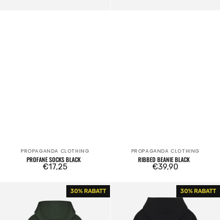
PROPAGANDA CLOTHING
PROPAGANDA CLOTHING
Verkäufer:
Verkäufer:
PROFANE SOCKS BLACK
RIBBED BEANIE BLACK
Regulärer
€17,25
Regulärer
€39,90
Preis
Preis
Idol
Juicy
30% RABATT
30% RABATT
Zip
Hoodie
Hoodie
Black