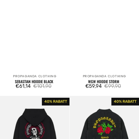
PROPAGANDA CLOTHING
PROPAGANDA CLOTHING
Verkäufer:
Verkäufer:
SEBASTIAN HOODIE BLACK
WGW HOODIE STORM
€61,14
€101,90
€59,94
€99,90
Verkaufspreis
Regulärer
Verkaufspreis
Regulärer
Preis
Preis
Misery
Mantis
40% RABATT
40% RABATT
Hoodie
Denim
Black
Jacket
Black