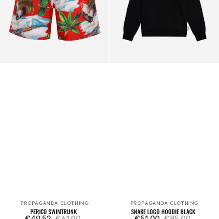
PROPAGANDA CLOTHING
PROPAGANDA CLOTHING
Verkäufer:
Verkäufer:
PERICO SWIMTRUNK
SNAKE LOGO HOODIE BLACK
€49,52
€61,90
€51,00
€85,00