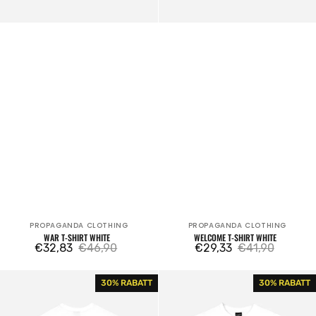
PROPAGANDA CLOTHING
PROPAGANDA CLOTHING
Verkäufer:
Verkäufer:
WAR T-SHIRT WHITE
WELCOME T-SHIRT WHITE
€32,83
€46,90
€29,33
€41,90
Verkaufspreis
Regulärer
Verkaufspreis
Regulärer
Preis
Preis
Label
Monster
30% RABATT
30% RABATT
Bicolor
T-
T-
shirt