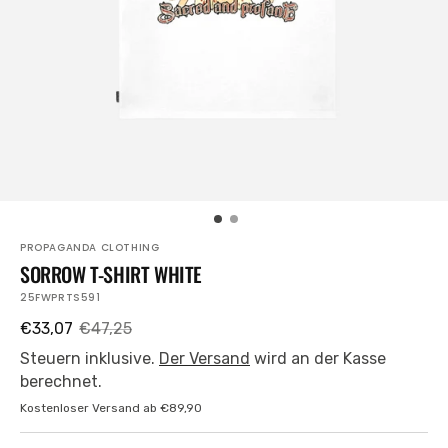
in
der
Galerieansicht
PROPAGANDA CLOTHING
SORROW T-SHIRT WHITE
ARTIKELNUMMER:
25FWPRTS591
€33,07
€47,25
Verkaufspreis
Regulärer
Preis
Steuern inklusive.
Der Versand
wird an der Kasse
berechnet.
Kostenloser Versand ab €89,90