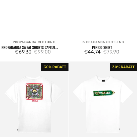
PROPAGANDA CLOTHING
PROPAGANDA CLOTHING
Verkäufer:
Verkäufer:
PROPAGANDA SWEAT SHORTS CAPITAL
PERICO SHIRT
BLACK
€69,30
€99,00
€44,74
€79,90
Verkaufspreis
Regulärer
Verkaufspreis
Regulärer
Preis
Preis
War
Welcome
30% RABATT
30% RABATT
T-
T-
shirt
shirt
White
White