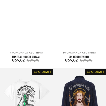
PROPAGANDA CLOTHING
PROPAGANDA CLOTHING
Verkäufer:
Verkäufer:
FUNERAL HOODIE CREAM
SIN HOODIE WHITE
€69,82
€99,75
€69,82
€99,75
Verkaufspreis
Regulärer
Verkaufspreis
Regulärer
Preis
Preis
Funeral
Propaganda
30% RABATT
30% RABATT
T-
Denim
shirt
Work
White
Jacket
Matador