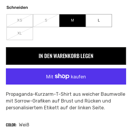
Schneiden
XS
S
M
L
VARIANTE
VARIANTE
VARIANTE
VARIANTE
AUSVERKAUFT
AUSVERKAUFT
AUSVERKAUFT
AUSVERKAUFT
ODER
ODER
ODER
ODER
XL
VARIANTE
NICHT
NICHT
NICHT
NICHT
AUSVERKAUFT
VERFÜGBAR
VERFÜGBAR
VERFÜGBAR
VERFÜGBAR
ODER
NICHT
IN DEN WARENKORB LEGEN
VERFÜGBAR
Propaganda-Kurzarm-T-Shirt aus weicher Baumwolle
mit Sorrow-Grafiken auf Brust und Rücken und
personalisiertem Etikett auf der linken Seite.
COLOR:
Weiß