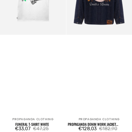
PROPAGANDA CLOTHING
PROPAGANDA CLOTHING
Verkäufer:
Verkäufer:
FUNERAL T-SHIRT WHITE
PROPAGANDA DENIM WORK JACKET
€33,07
€47,25
MATADOR
€128,03
€182,90