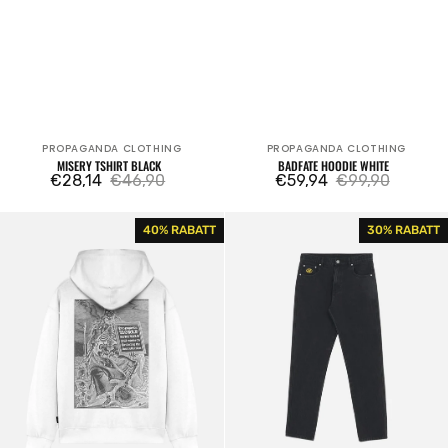
PROPAGANDA CLOTHING
PROPAGANDA CLOTHING
Verkäufer:
Verkäufer:
MISERY TSHIRT BLACK
BADFATE HOODIE WHITE
€28,14
€46,90
€59,94
€99,90
Verkaufspreis
Regulärer
Verkaufspreis
Regulärer
Preis
Preis
Muerto
Mantis
40% RABATT
30% RABATT
Hoodie
Denim
White
Pant
Black