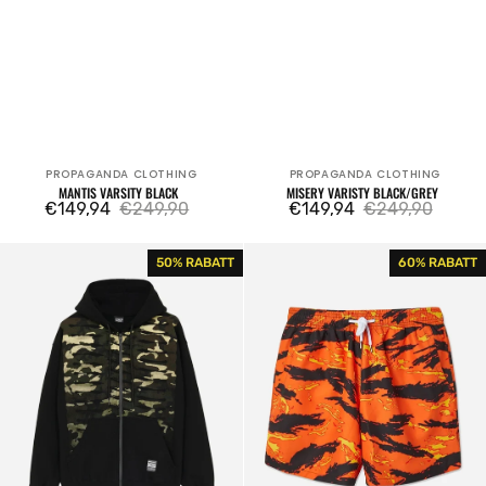
PROPAGANDA CLOTHING
PROPAGANDA CLOTHING
Verkäufer:
Verkäufer:
MANTIS VARSITY BLACK
MISERY VARISTY BLACK/GREY
€149,94
€249,90
€149,94
€249,90
Verkaufspreis
Regulärer
Verkaufspreis
Regulärer
Preis
Preis
Ribs
Costume
50% RABATT
60% RABATT
Hoodie
Tiger
Zip
Pattern
Camo
Swim
Trunks