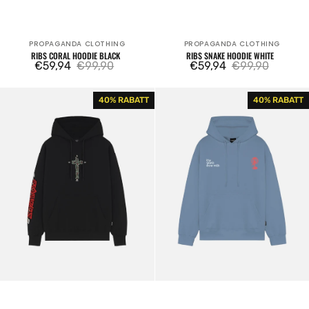
PROPAGANDA CLOTHING
PROPAGANDA CLOTHING
Verkäufer:
Verkäufer:
RIBS CORAL HOODIE BLACK
RIBS SNAKE HOODIE WHITE
€59,94
€99,90
€59,94
€99,90
Verkaufspreis
Regulärer
Verkaufspreis
Regulärer
Preis
Preis
Sebastian
WGW
40% RABATT
40% RABATT
Hoodie
Hoodie
Black
Storm