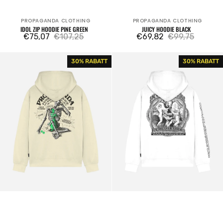
PROPAGANDA CLOTHING
PROPAGANDA CLOTHING
Verkäufer:
Verkäufer:
IDOL ZIP HOODIE PINE GREEN
JUICY HOODIE BLACK
€75,07
€107,25
€69,82
€99,75
Verkaufspreis
Regulärer
Verkaufspreis
Regulärer
Preis
Preis
Funeral
Sin
30% RABATT
30% RABATT
Hoodie
Hoodie
Cream
White