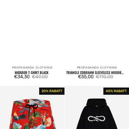
PROPAGANDA CLOTHING
PROPAGANDA CLOTHING
Verkäufer:
Verkäufer:
MATADOR T-SHIRT BLACK
TRIANGLE COBRAHM SLEEVELESS HOODIE
€34,30
€49,00
WHITE
€55,00
€110,00
Verkaufspreis
Regulärer
Verkaufspreis
Regulärer
Preis
Preis
Perico
Snake
20% RABATT
40% RABATT
Swimtrunk
Logo
Hoodie
Black