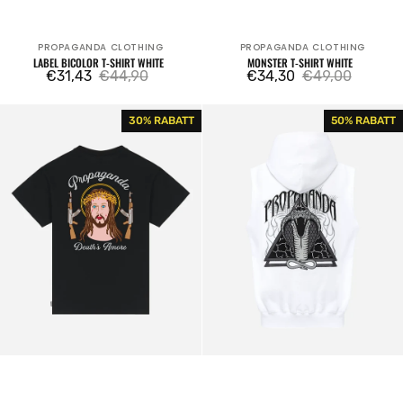
PROPAGANDA CLOTHING
PROPAGANDA CLOTHING
Verkäufer:
Verkäufer:
LABEL BICOLOR T-SHIRT WHITE
MONSTER T-SHIRT WHITE
€31,43
€44,90
€34,30
€49,00
Verkaufspreis
Regulärer
Verkaufspreis
Regulärer
Preis
Preis
Matador
Triangle
30% RABATT
50% RABATT
T-
Cobrahm
shirt
Sleeveless
Black
Hoodie
White