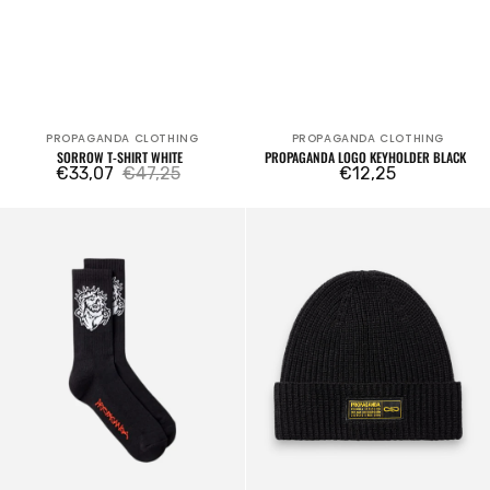
PROPAGANDA CLOTHING
PROPAGANDA CLOTHING
Verkäufer:
Verkäufer:
SORROW T-SHIRT WHITE
PROPAGANDA LOGO KEYHOLDER BLACK
€33,07
€47,25
Regulärer
€12,25
Verkaufspreis
Regulärer
Preis
Preis
Profane
Ribbed
Socks
Beanie
Black
Black