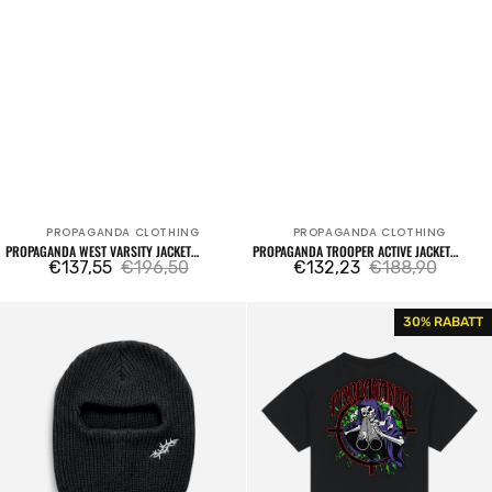
PROPAGANDA CLOTHING
PROPAGANDA CLOTHING
Verkäufer:
Verkäufer:
PROPAGANDA WEST VARSITY JACKET
PROPAGANDA TROOPER ACTIVE JACKET
BROWN
€137,55
€196,50
BROWN
€132,23
€188,90
Verkaufspreis
Regulärer
Verkaufspreis
Regulärer
Preis
Preis
Propaganda
Triangle
30% RABATT
Balaclava
Shooter
Black
T-
shirt
Black