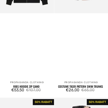
PROPAGANDA CLOTHING
PROPAGANDA CLOTHING
Verkäufer:
Verkäufer:
RIBS HOODIE ZIP CAMO
COSTUME TIGER PATTERN SWIM TRUNKS
€53,50
€107,00
€26,00
€65,00
Verkaufspreis
Regulärer
Verkaufspreis
Regulärer
Preis
Preis
Sunset
Propaganda
50% RABATT
50% RABATT
Swimtrunk
Italian