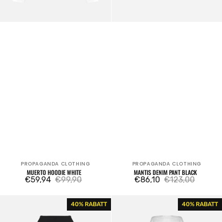
PROPAGANDA CLOTHING
PROPAGANDA CLOTHING
Verkäufer:
Verkäufer:
MUERTO HOODIE WHITE
MANTIS DENIM PANT BLACK
€59,94
€99,90
€86,10
€123,00
Verkaufspreis
Regulärer
Verkaufspreis
Regulärer
Preis
Preis
Ribs
Ribs
40% RABATT
40% RABATT
Coral
Snake