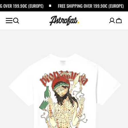
ZUM
.90€ (EUROPE)
FREE SHIPPING OVER 199.90€ (EUROPE)
FREE
INHALT
SPRINGEN
Waren
Öffnen
Sie
die
vorgestellten
Medien