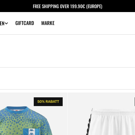
FREE SHIPPING OVER 199.90€ (EUROPE)
GIFTCARD
MARKE
EN
222
50% RABATT
Banda
Treadwellz
Shorts
White