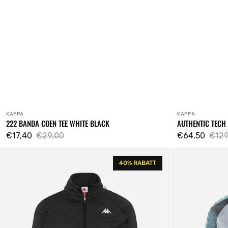
KAPPA
KAPPA
Verkäufer:
Verkäufer:
222 BANDA COEN TEE WHITE BLACK
AUTHENTIC TECH
€17,40
€29,00
€64,50
€129
Verkaufspreis
Regulärer
Verkaufsprei
Regu
222
222
Preis
Prei
40% RABATT
Banda
Banda
Anniston
Anniston
Track
2
Top
Graphik
Sweatshirt
Track
Black
Top