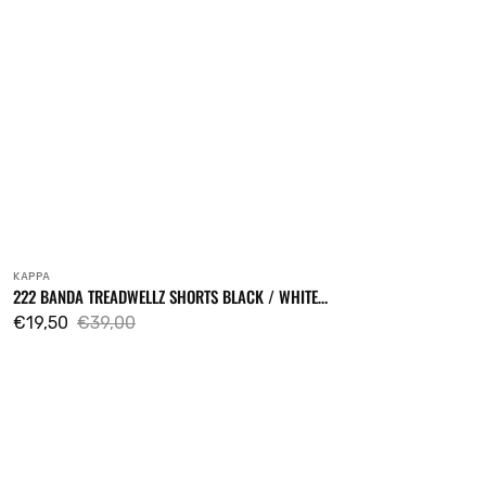
KAPPA
Verkäufer:
222 BANDA TREADWELLZ SHORTS BLACK / WHITE
ANTIQUE / RED
€19,50
€39,00
Verkaufspreis
Regulärer
Preis