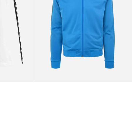
Blue
Smurf