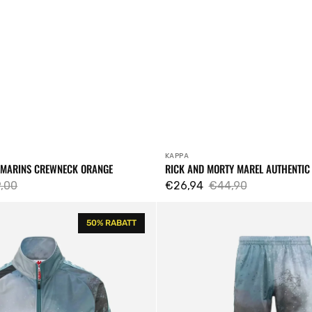
KAPPA
Verkäufer:
 MARINS CREWNECK ORANGE
RICK AND MORTY MAREL AUTHENTIC 
,00
€26,94
€44,90
s
lärer
Verkaufspreis
Regulärer
222
s
Preis
50% RABATT
Banda
Rastoria
Graphik
Sweatpants
Stone
Blue