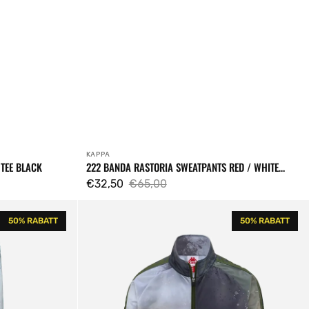
KAPPA
Verkäufer:
TEE BLACK
222 BANDA RASTORIA SWEATPANTS RED / WHITE
ANTIQUE / BLUE ROYAL
€32,50
€65,00
Verkaufspreis
Regulärer
222
Preis
50% RABATT
50% RABATT
Banda
Anniston
2
Graphik
Track
Top