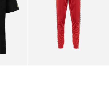
Antique
/
Blue
Royal