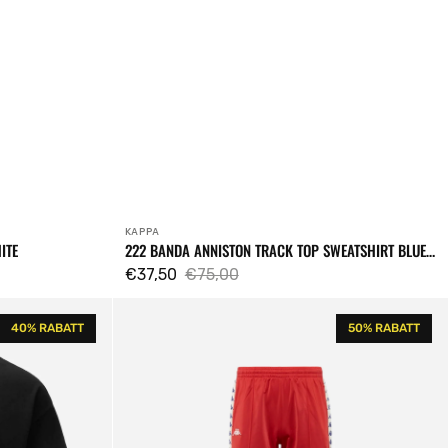
KAPPA
Verkäufer:
ITE
222 BANDA ANNISTON TRACK TOP SWEATSHIRT BLUE
SMURF
€37,50
€75,00
Verkaufspreis
Regulärer
222
Preis
40% RABATT
50% RABATT
Banda
Rastoria
Sweatpants
Red
/
White