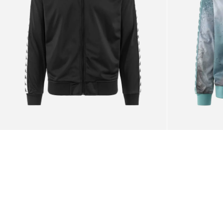
Sweatshirt
Stone
Blue