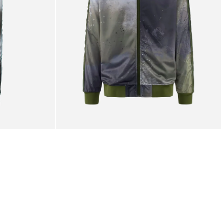
Sweatshirt
Green
Parsley
Grey