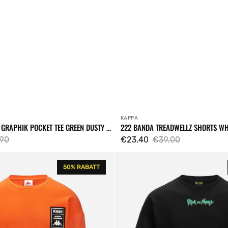
KAPPA
Verkäufer:
 GRAPHIK POCKET TEE GREEN DUSTY /
222 BANDA TREADWELLZ SHORTS WH
90
€23,40
€39,00
s
lärer
Verkaufspreis
Regulärer
Rick
s
Preis
50% RABATT
and
Morty
Marel
Authentic
Tee
Black